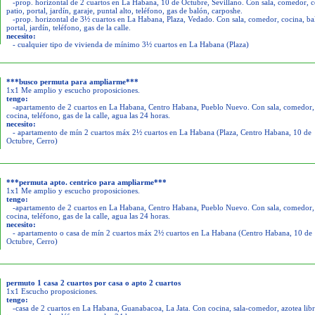
-prop. horizontal de 2 cuartos en La Habana, 10 de Octubre, Sevillano. Con sala, comedor, c
patio, portal, jardín, garaje, puntal alto, teléfono, gas de balón, carposhe.
-prop. horizontal de 3½ cuartos en La Habana, Plaza, Vedado. Con sala, comedor, cocina, ba
portal, jardín, teléfono, gas de la calle.
necesito:
- cualquier tipo de vivienda de mínimo 3½ cuartos en La Habana (Plaza)
***busco permuta para ampliarme***
1x1 Me amplio y escucho proposiciones.
tengo:
-apartamento de 2 cuartos en La Habana, Centro Habana, Pueblo Nuevo. Con sala, comedor,
cocina, teléfono, gas de la calle, agua las 24 horas.
necesito:
- apartamento de mín 2 cuartos máx 2½ cuartos en La Habana (Plaza, Centro Habana, 10 de
Octubre, Cerro)
***permuta apto. centrico para ampliarme***
1x1 Me amplio y escucho proposiciones.
tengo:
-apartamento de 2 cuartos en La Habana, Centro Habana, Pueblo Nuevo. Con sala, comedor,
cocina, teléfono, gas de la calle, agua las 24 horas.
necesito:
- apartamento o casa de mín 2 cuartos máx 2½ cuartos en La Habana (Centro Habana, 10 de
Octubre, Cerro)
permuto 1 casa 2 cuartos por casa o apto 2 cuartos
1x1 Escucho proposiciones.
tengo:
-casa de 2 cuartos en La Habana, Guanabacoa, La Jata. Con cocina, sala-comedor, azotea libr