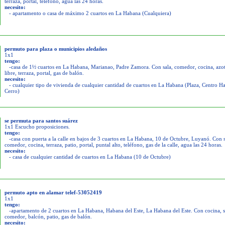
terraza, portal, teléfono, agua las 24 horas.
necesito:
- apartamento o casa de máximo 2 cuartos en La Habana (Cualquiera)
permuto para plaza o municipios aledaños
1x1
tengo:
-casa de 1½ cuartos en La Habana, Marianao, Padre Zamora. Con sala, comedor, cocina, azo
libre, terraza, portal, gas de balón.
necesito:
- cualquier tipo de vivienda de cualquier cantidad de cuartos en La Habana (Plaza, Centro H
Cerro)
se permuta para santos suárez
1x1 Escucho proposiciones.
tengo:
-casa con puerta a la calle en bajos de 3 cuartos en La Habana, 10 de Octubre, Luyanó. Con s
comedor, cocina, terraza, patio, portal, puntal alto, teléfono, gas de la calle, agua las 24 horas.
necesito:
- casa de cualquier cantidad de cuartos en La Habana (10 de Octubre)
permuto apto en alamar telef-53052419
1x1
tengo:
-apartamento de 2 cuartos en La Habana, Habana del Este, La Habana del Este. Con cocina, s
comedor, balcón, patio, gas de balón.
necesito: