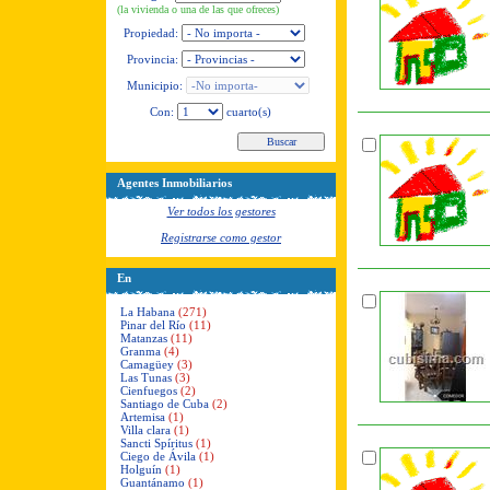
(la vivienda o una de las que ofreces)
Propiedad:
Provincia:
Municipio:
Con:
cuarto(s)
Agentes Inmobiliarios
Ver todos los gestores
Registrarse como gestor
En
La Habana
(271)
Pinar del Río
(11)
Matanzas
(11)
Granma
(4)
Camagüey
(3)
Las Tunas
(3)
Cienfuegos
(2)
Santiago de Cuba
(2)
Artemisa
(1)
Villa clara
(1)
Sancti Spíritus
(1)
Ciego de Ávila
(1)
Holguín
(1)
Guantánamo
(1)