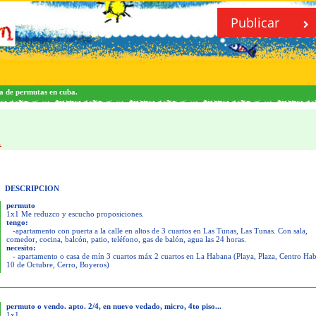
Publicar
a de permutas en cuba.
.
DESCRIPCION
permuto
1x1 Me reduzco y escucho proposiciones.
tengo:
-apartamento con puerta a la calle en altos de 3 cuartos en Las Tunas, Las Tunas. Con sala,
comedor, cocina, balcón, patio, teléfono, gas de balón, agua las 24 horas.
necesito:
- apartamento o casa de mín 3 cuartos máx 2 cuartos en La Habana (Playa, Plaza, Centro Ha
10 de Octubre, Cerro, Boyeros)
permuto o vendo. apto. 2/4, en nuevo vedado, micro, 4to piso...
1x1