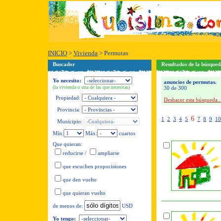
INICIO
>
Vivienda
>
Permutas
Buscador
Resultados de la búsqued
Yo necesito:
anuncios de permutas.
(la vivienda o una de las que necesitas)
30 de 300
Propiedad:
Deshacer esta búsqueda..
Provincia:
6
1
2
3
4
5
7
8
9
10
Municipio:
Mín:
Máx:
cuartos
Que quieran:
reducirse
/
ampliarse
que escuchen propocisiones
que den vuelto
que quieran vuelto
USD
de menos de:
Yo tengo: