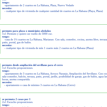
tengo:
-apartamento de 2 cuartos en La Habana, Plaza, Nuevo Vedado
necesito:
- cualquier tipo de vivienda de cualquier cantidad de cuartos en La Habana (Playa, Plaza)
permuto para plaza o municipios aledaños
1x1 Permuto y quiero un vuelto de 5000 cuc.
tengo:
-casa de 1½ cuartos en La Habana, Marianao. Con sala, comedor, cocina, azotea libre, terraza
patio, portal, gas de balón.
necesito:
- cualquier tipo de vivienda de mín 1 cuarto máx 2 cuartos en La Habana (Plaza)
permuto desde ampliación del sevillano para el cerro
1x1 Escucho proposiciones.
tengo:
-apartamento de 3 cuartos en La Habana, Arroyo Naranjo, Ampliación del Sevillano. Con coc
sala-comedor, balcón, terraza, patio, portal, jardín, posibilidad de garaje, gas de balón, agua la
horas, azotea compartida.
necesito:
- apartamento o casa de mínimo 3 cuartos en La Habana (Cerro)
se permuta 2 casas por 1
2x1 Escucho proposiciones.
tengo: