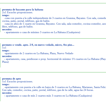
permuta de bayamo para la habana
2x1 Escucho proposiciones.
tengo:
-casa con puerta a la calle independiente de 3 cuartos en Granma, Bayamo. Con sala, comedo
cocina, patio, portal, teléfono, gas de balón.
-casa en altos de 1 cuarto en Granma, Bayamo. Con sala, sala-comedor, cocina-comedor, azo
libre, teléfono, gas de balón.
necesito:
- apartamento o casa de mínimo 3 cuartos en La Habana (Cualquiera)
permuto o vendo. apto. 2/4, en nuevo vedado, micro, 4to piso...
1x1
tengo:
-apartamento de 2 cuartos en La Habana, Plaza, Nuevo Vedado
necesito:
- apartamento, casa, penthouse o prop. horizontal de mínimo 1½ cuartos en La Habana (Play
Plaza)
permuta de apto
1x1 Escucho proposiciones.
tengo:
-apartamento con puerta a la calle en bajos de 3 cuartos en La Habana, Marianao, Santa Felic
Con sala, comedor, cocina, patio, portal, teléfono, gas de la calle, agua las 24 horas.
necesito:
- apartamento o casa de mín 2 cuartos máx 3 cuartos en La Habana (Cualquiera)