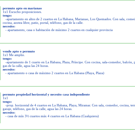
permuto apto en marianao
1x1 Escucho proposiciones.
tengo:
-apartamento en altos de 2 cuartos en La Habana, Marianao, Los Quemados. Con sala, come
cocina, azotea libre, patio, portal, teléfono, gas de la calle.
necesito:
- apartamento, casa o habitación de máximo 2 cuartos en cualquier provincia
vendo apto o permuto
1x1 Me amplio.
tengo:
-apartamento de 1 cuarto en La Habana, Plaza, Príncipe. Con cocina, sala-comedor, balcón, p
gas de la calle, agua las 24 horas.
necesito:
- apartamento o casa de máximo 2 cuartos en La Habana (Playa, Plaza)
permuto propiedad horizontal y necesito casa independiente
1x1
tengo:
-prop. horizontal de 4 cuartos en La Habana, Playa, Miramar. Con sala, comedor, cocina, terr
garaje, teléfono, gas de la calle, agua las 24 horas.
necesito:
- casa de mín 3½ cuartos máx 4 cuartos en La Habana (Cualquiera)