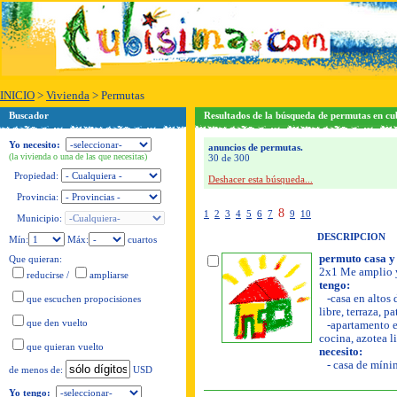
INICIO
>
Vivienda
>
Permutas
Buscador
Resultados de la búsqueda de permutas en cu
Yo necesito:
anuncios de permutas.
(la vivienda o una de las que necesitas)
30 de 300
Propiedad:
Deshacer esta búsqueda...
Provincia:
8
1
2
3
4
5
6
7
9
10
Municipio:
DESCRIPCION
Mín:
Máx:
cuartos
permuto casa y 
Que quieran:
2x1 Me amplio y
reducirse
/
ampliarse
tengo:
-casa en altos 
que escuchen propocisiones
libre, terraza, p
que den vuelto
-apartamento en
cocina, azotea li
que quieran vuelto
necesito:
- casa de míni
USD
de menos de:
Yo tengo: