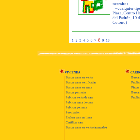
necesito:
- cualquier tip
Plaza, Centro H
del Padrón, 10 d
Cotorro)
8
1
2
3
4
5
6
7
9
10
VIVIENDA
CARR
Buscar casas en venta
Buscar
Buscar casas certificadas
Publica
Buscar casas en renta
Piezas 
Buscar permutas
Buscar 
Publicar venta de casa
Publica
Publicar renta de casa
Publicar permuta
Suscripción
Evaluar casa en línea
Certificar casa
Buscar casas en venta (avanzado)