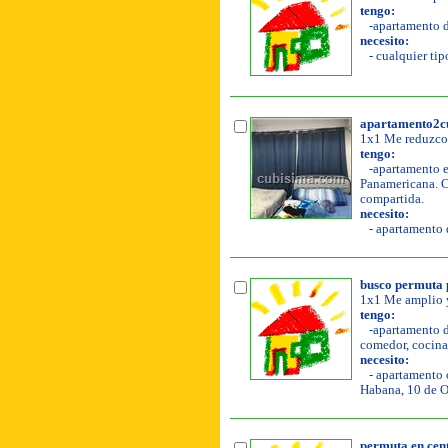
tengo:
-apartamento de
necesito:
- cualquier tipo
apartamento2cu
1x1 Me reduzco
tengo:
-apartamento en
Panamericana. Co
compartida.
necesito:
- apartamento d
busco permuta
1x1 Me amplio y
tengo:
-apartamento de
comedor, cocina,
necesito:
- apartamento o
Habana, 10 de O
permuta en cen