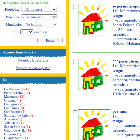
(la vivienda o una de las que ofreces)
se permuta apt
Propiedad:
1x1 Me reduzco 
tengo:
Provincia:
-apartamento co
Municipio:
Santa Felicia. Co
las 24 horas.
Con:
cuarto(s)
necesito:
- apartamento d
Habana, Habana 
Agentes Inmobiliarios
Ver todos los gestores
***permuta apt
1x1 Me amplio y
Registrarse como gestor
tengo:
-apartamento de
En
comedor, cocina,
necesito:
La Habana
(271)
- apartamento d
Pinar del Río
(11)
10 de Octubre, 
Matanzas
(11)
Granma
(4)
Camagüey
(3)
Las Tunas
(3)
permuta
Cienfuegos
(2)
Santiago de Cuba
(2)
1x1
Artemisa
(1)
tengo:
Villa clara
(1)
-apartamento de
Sancti Spíritus
(1)
necesito:
Ciego de Ávila
(1)
Holguín
(1)
- cualquier tipo
Guantánamo
(1)