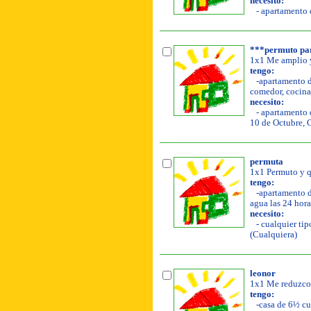
necesito:
- apartamento d
***permuto par
1x1 Me amplio y
tengo:
-apartamento de
comedor, cocina,
necesito:
- apartamento d
10 de Octubre, 
permuta
1x1 Permuto y q
tengo:
-apartamento de
agua las 24 hora
necesito:
- cualquier tip
(Cualquiera)
leonor
1x1 Me reduzco 
tengo:
-casa de 6½ cua