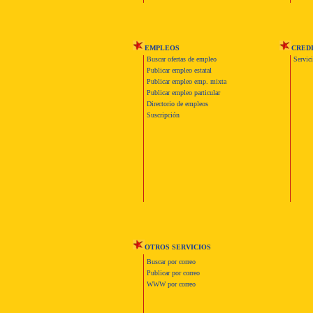
EMPLEOS
CRED
Buscar ofertas de empleo
Servic
Publicar empleo estatal
Publicar empleo emp. mixta
Publicar empleo particular
Directorio de empleos
Suscripción
OTROS SERVICIOS
Buscar por correo
Publicar por correo
WWW por correo