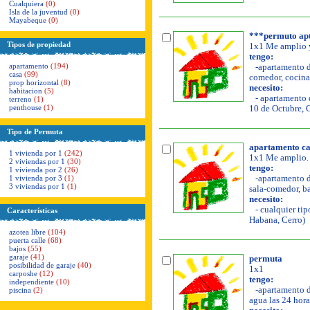
Cualquiera
(0)
Isla de la juventud
(0)
Mayabeque
(0)
***permuto apt
Tipos de propiedad
1x1 Me amplio y
tengo:
apartamento
(194)
-apartamento de
casa
(99)
comedor, cocina,
prop horizontal
(8)
necesito:
habitacion
(5)
- apartamento d
terreno
(1)
penthouse
(1)
10 de Octubre, 
Tipo de Permuta
apartamento cap
1 vivienda por 1
(242)
1x1 Me amplio.
2 viviendas por 1
(30)
tengo:
1 vivienda por 2
(26)
1 vivienda por 3
(1)
-apartamento de
3 viviendas por 1
(1)
sala-comedor, bal
necesito:
- cualquier tip
Características
Habana, Cerro)
azotea libre
(104)
puerta calle
(68)
bajos
(55)
garaje
(41)
permuta
posibilidad de garaje
(40)
1x1
carposhe
(12)
tengo:
independiente
(10)
-apartamento de
piscina
(2)
agua las 24 hora