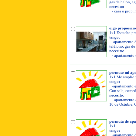
gas de balón, ag
necesito:
- casa o prop. 
oigo proposici
1x1 Escucho pro
tengo:
-apartamento de
teléfono, gas de 
necesito:
- apartamento o
permuto mi apa
1x1 Me amplio y
tengo:
-apartamento en
Con sala, comedo
necesito:
- apartamento d
10 de Octubre, 
permuta de apar
1x1
tengo:
-apartamento de