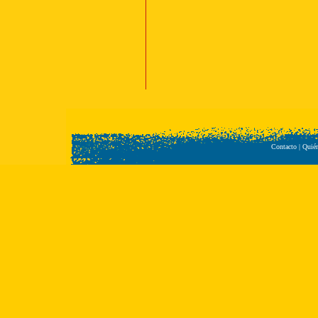
Contacto
|
Quié