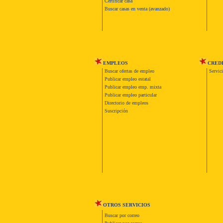
Certificar casa
Buscar casas en venta (avanzado)
EMPLEOS
CRED
Buscar ofertas de empleo
Servic
Publicar empleo estatal
Publicar empleo emp. mixta
Publicar empleo particular
Directorio de empleos
Suscripción
OTROS SERVICIOS
Buscar por correo