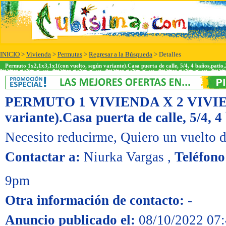
INICIO
>
Vivienda
>
Permutas
>
Regresar a la Búsqueda
> Detalles
Permuto 1x2,1x3,1x1(con vuelto, según variante).Casa puerta de calle, 5/4, 4 baños,patio
PERMUTO 1 VIVIENDA X 2 VIVI
variante).Casa puerta de calle, 5/4, 
Necesito reducirme
, Quiero un vuelto 
Contactar a:
Niurka Vargas
,
Teléfono
9pm
Otra información de contacto:
-
Anuncio publicado el:
08/10/2022 07: