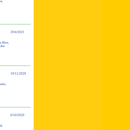
oa,
29/4/2021
 libre,
oshe.
19/11/2020
atio,
6/10/2020
al,