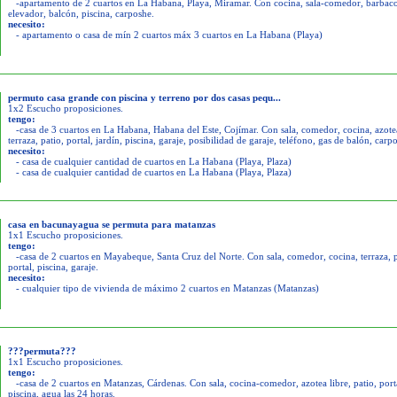
-apartamento de 2 cuartos en La Habana, Playa, Miramar. Con cocina, sala-comedor, barbac
elevador, balcón, piscina, carposhe.
necesito:
- apartamento o casa de mín 2 cuartos máx 3 cuartos en La Habana (Playa)
permuto casa grande con piscina y terreno por dos casas pequ...
1x2 Escucho proposiciones.
tengo:
-casa de 3 cuartos en La Habana, Habana del Este, Cojímar. Con sala, comedor, cocina, azotea
terraza, patio, portal, jardín, piscina, garaje, posibilidad de garaje, teléfono, gas de balón, carp
necesito:
- casa de cualquier cantidad de cuartos en La Habana (Playa, Plaza)
- casa de cualquier cantidad de cuartos en La Habana (Playa, Plaza)
casa en bacunayagua se permuta para matanzas
1x1 Escucho proposiciones.
tengo:
-casa de 2 cuartos en Mayabeque, Santa Cruz del Norte. Con sala, comedor, cocina, terraza, p
portal, piscina, garaje.
necesito:
- cualquier tipo de vivienda de máximo 2 cuartos en Matanzas (Matanzas)
???permuta???
1x1 Escucho proposiciones.
tengo:
-casa de 2 cuartos en Matanzas, Cárdenas. Con sala, cocina-comedor, azotea libre, patio, port
piscina, agua las 24 horas.