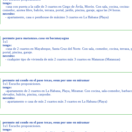
tengo:
-casa con puerta a la calle de 3 cuartos en Ciego de Ávila, Morón. Con sala, cocina, cocina-
comedor, azotea libre, balcón, terraza, portal, jardín, piscina, garaje, agua las 24 horas.
necesito:
- apartamento, casa o penthouse de máximo 3 cuartos en La Habana (Playa)
permuto para matanzas..casa en bacunayagua
1x1
tengo:
-casa de 2 cuartos en Mayabeque, Santa Cruz del Norte. Con sala, comedor, cocina, terraza, p
portal, piscina, garaje.
necesito:
- cualquier tipo de vivienda de mín 2 cuartos máx 3 cuartos en Matanzas (Matanzas)
permuto mi condo en el paso texas, eeuu por uno en miramar
1x1 Escucho proposiciones.
tengo:
-apartamento de 2 cuartos en La Habana, Playa, Miramar. Con cocina, sala-comedor, barbac
elevador, balcón, piscina, carposhe.
necesito:
- apartamento o casa de mín 2 cuartos máx 3 cuartos en La Habana (Playa)
permuto mi condo en el paso texas, eeuu por uno en miramar
1x1 Escucho proposiciones.
tengo: