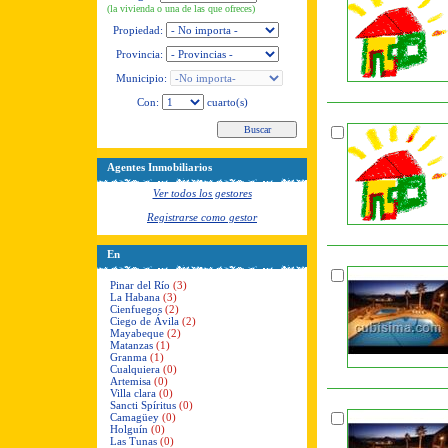
(la vivienda o una de las que ofreces)
Propiedad:
Provincia:
Municipio:
Con:
cuarto(s)
Agentes Inmobiliarios
Ver todos los gestores
Registrarse como gestor
En
Pinar del Río
(3)
La Habana
(3)
Cienfuegos
(2)
Ciego de Ávila
(2)
Mayabeque
(2)
Matanzas
(1)
Granma
(1)
Cualquiera
(0)
Artemisa
(0)
Villa clara
(0)
Sancti Spíritus
(0)
Camagüey
(0)
Holguín
(0)
Las Tunas
(0)