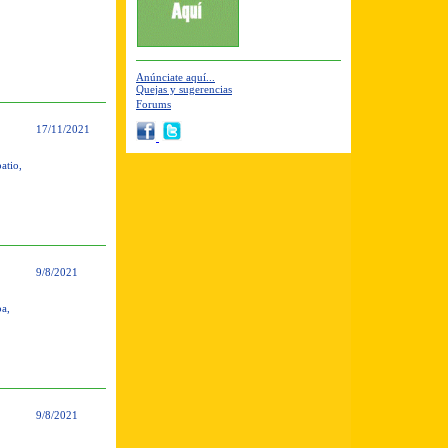
Anúnciate aquí...
Quejas y sugerencias
Forums
17/11/2021
atio,
9/8/2021
oa,
9/8/2021