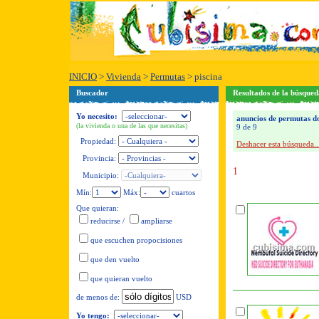
INICIO
>
Vivienda
>
Permutas
>
piscina
Buscador
Resultados de la búsqued
Yo necesito:
anuncios de permutas don
(la vivienda o una de las que necesitas)
9 de 9
Propiedad:
Deshacer esta búsqueda..
Provincia:
1
Municipio:
Mín:
Máx:
cuartos
Que quieran:
reducirse
/
ampliarse
que escuchen propocisiones
que den vuelto
que quieran vuelto
USD
de menos de:
Yo tengo: