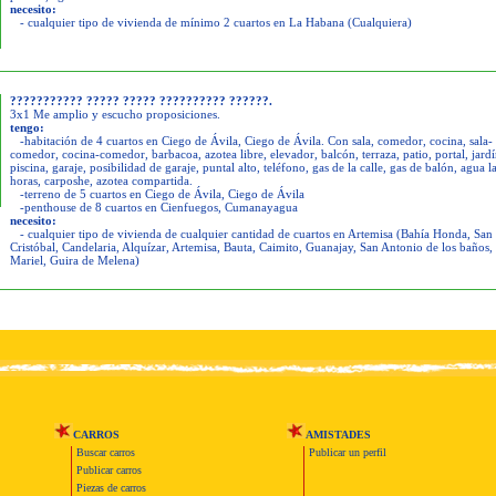
necesito:
- cualquier tipo de vivienda de mínimo 2 cuartos en La Habana (Cualquiera)
??????????? ????? ????? ?????????? ??????.
3x1 Me amplio y escucho proposiciones.
tengo:
-habitación de 4 cuartos en Ciego de Ávila, Ciego de Ávila. Con sala, comedor, cocina, sala-
comedor, cocina-comedor, barbacoa, azotea libre, elevador, balcón, terraza, patio, portal, jardí
piscina, garaje, posibilidad de garaje, puntal alto, teléfono, gas de la calle, gas de balón, agua l
horas, carposhe, azotea compartida.
-terreno de 5 cuartos en Ciego de Ávila, Ciego de Ávila
-penthouse de 8 cuartos en Cienfuegos, Cumanayagua
necesito:
- cualquier tipo de vivienda de cualquier cantidad de cuartos en Artemisa (Bahía Honda, San
Cristóbal, Candelaria, Alquízar, Artemisa, Bauta, Caimito, Guanajay, San Antonio de los baños,
Mariel, Guira de Melena)
CARROS
AMISTADES
Buscar carros
Publicar un perfil
Publicar carros
Piezas de carros