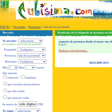
INICIO
>
Vivienda
>
Permutas
>
Isla de la juventud
Buscador
Resultados de la búsqueda de permutas en isl
Yo necesito:
anuncios de permutas donde al menos una de l
(la vivienda o una de las que necesitas)
0 de 0
Propiedad:
Deshacer esta búsqueda...
Provincia:
Municipio:
DESCRIPCION
Mín:
Máx:
cuartos
Que quieran:
reducirse
/
ampliarse
que escuchen propocisiones
que den vuelto
que quieran vuelto
USD
de menos de:
Yo tengo: