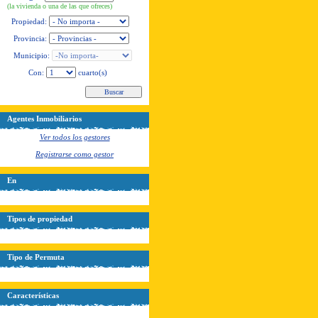
(la vivienda o una de las que ofreces)
Propiedad:
Provincia:
Municipio:
Con:
cuarto(s)
Agentes Inmobiliarios
Ver todos los gestores
Registrarse como gestor
En
Tipos de propiedad
Tipo de Permuta
Características