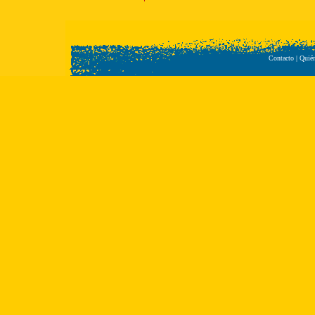
Contacto
|
Quié