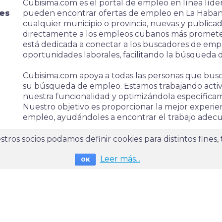
Cubisima.com es el portal de empleo en línea líd
es
pueden encontrar ofertas de empleo en La Haban
cualquier municipio o provincia, nuevas y publicad
directamente a los empleos cubanos más prometed
está dedicada a conectar a los buscadores de em
oportunidades laborales, facilitando la búsqueda 
Cubisima.com apoya a todas las personas que busca
su búsqueda de empleo. Estamos trabajando acti
nuestra funcionalidad y optimizándola específica
Nuestro objetivo es proporcionar la mejor experie
empleo, ayudándoles a encontrar el trabajo adecu
También encontrarás artículos útiles para cada sit
tros socios podamos definir cookies para distintos fines,
consejos y listas de verificación para el proceso de
Leer más...
diseñados para apoyarte en cada paso, desde la c
OK
la superación de tus entrevistas de trabajo.
Los empleadores se benefician enormemente al us
Cubisima.com. Al publicar ofertas de trabajo en n
pueden llegar a una audiencia más amplia, asegu
vistas por una diversidad de candidatos calificad