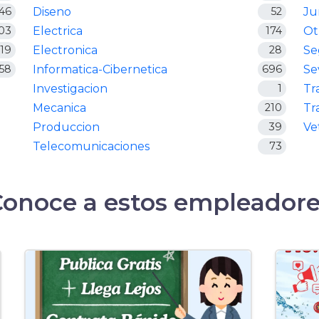
46
Diseno
52
Ju
03
Electrica
174
Ot
19
Electronica
28
Se
58
Informatica-Cibernetica
696
Se
Investigacion
1
Tr
Mecanica
210
Tr
Produccion
39
Ve
Telecomunicaciones
73
Conoce a estos empleadore