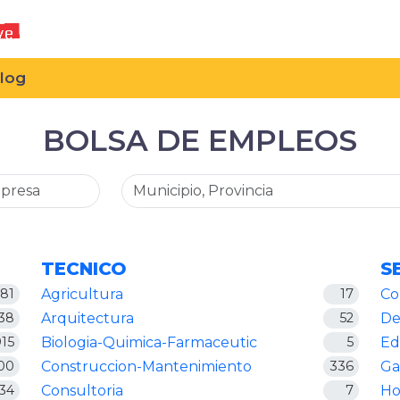
log
BOLSA DE EMPLEOS
TECNICO
S
81
Agricultura
17
Co
38
Arquitectura
52
De
15
Biologia-Quimica-Farmaceutic
5
Ed
00
Construccion-Mantenimiento
336
Ga
34
Consultoria
7
Ho