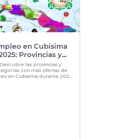
mpleo en Cubisima
2025: Provincias y
Categorías Top
Descubre las provincias y
tegorías con más ofertas de
eo en Cubisima durante 2025.
noce dónde se concentra la
vidad laboral en el sitio y no te
erdas las oportunidades más
activas del añ...