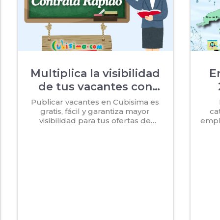
Multiplica la visibilidad
E
de tus vacantes con
Cubisima
Publicar vacantes en Cubisima es
gratis, fácil y garantiza mayor
ca
visibilidad para tus ofertas de
empl
empleo. Difunde tus anuncios en la
Co
web y redes sociales, llega a más
acti
candidatos en Cuba y contrata más...
pi