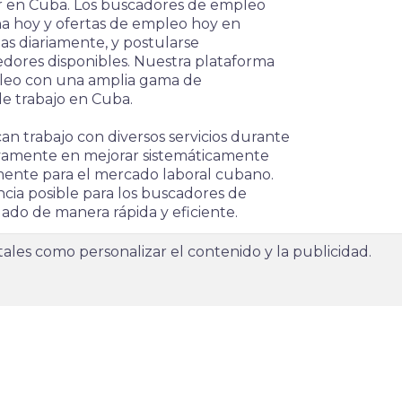
er en Cuba. Los buscadores de empleo
a hoy y ofertas de empleo hoy en
as diariamente, y postularse
ores disponibles. Nuestra plataforma
pleo con una amplia gama de
de trabajo en Cuba.
n trabajo con diversos servicios durante
vamente en mejorar sistemáticamente
mente para el mercado laboral cubano.
ncia posible para los buscadores de
ado de manera rápida y eficiente.
uación en tu carrera profesional, así como
 tales como personalizar el contenido y la publicidad.
 solicitud. Nuestros recursos están
reación de un currículum destacado hasta
ar el mercado laboral en línea de
uestra plataforma, los empleadores
rando que sus ofertas de empleo sean
os. Este método es mucho más eficiente