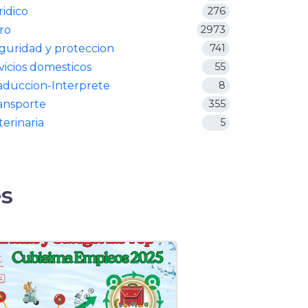
ridico
276
ro
2973
guridad y proteccion
741
vicios domesticos
55
aduccion-Interprete
8
ansporte
355
terinaria
5
s