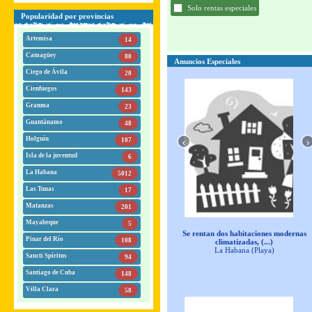
Solo rentas especiales
Popularidad por provincias
Artemisa
14
Camagüey
80
Anuncios Especiales
Ciego de Ávila
20
Cienfuegos
143
Granma
23
Guantánamo
48
‹
›
Holguín
107
Isla de la juventud
6
La Habana
5012
Las Tunas
17
Matanzas
201
Mayabeque
5
Se rentan dos habitaciones modernas
Pinar del Río
108
climatizadas, (...)
La Habana (Playa)
Sancti Spíritus
94
Santiago de Cuba
148
Villa Clara
58