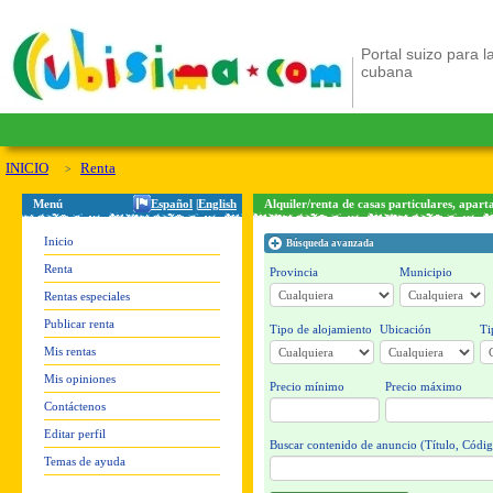
Portal suizo para la
cubana
INICIO
Renta
Menú
Español
|
English
Alquiler/renta de casas particulares, apar
Inicio
Búsqueda avanzada
Renta
Provincia
Municipio
Rentas especiales
Publicar renta
Tipo de alojamiento
Ubicación
Ti
Mis rentas
Mis opiniones
Precio mínimo
Precio máximo
Contáctenos
Editar perfil
Buscar contenido de anuncio (Título, Códig
Temas de ayuda