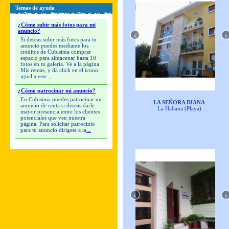
Temas de ayuda
¿Cómo subir más fotos para mi
anuncio?
‹
›
Si deseas subir más fotos para tu
anuncio puedes mediante los
créditos de Cubisima comprar
espacio para almacenar hasta 10
fotos en tu galería. Ve a la página
Mis rentas, y da click en el icono
igual a este
...
¿Cómo patrocinar mi anuncio?
En Cubisima puedes patrocinar un
LA SEÑORA DIANA
anuncio de renta si deseas darle
La Habana (Playa)
mayor presencia entre los clientes
potenciales que ven nuestra
página. Para solicitar patrocinio
para tu anuncio dirígete a la
...
‹
›