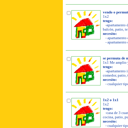
vendo o permut
1x2
tengo:
-apartamento de
balcón, patio, te
necesito:
- apartamento d
- apartamento 
se permuta de 
1x1 Me amplio y
tengo:
-apartamento in
comedor, patio, 
necesito:
- cualquier tip
1x2 o 1x1
1x2
tengo:
-casa de 3 cuar
cocina, patio, pu
necesito:
- cualquier tip