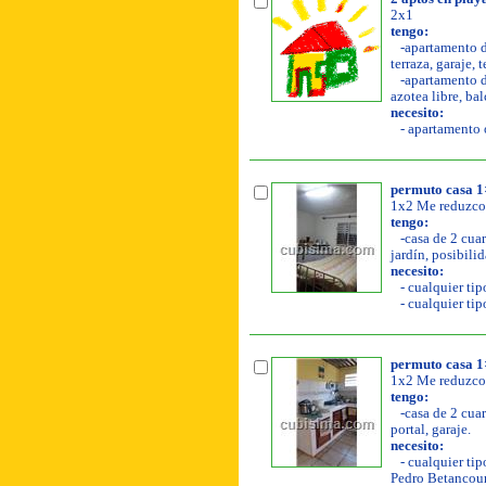
2x1
tengo:
-apartamento de
terraza, garaje, 
-apartamento de
azotea libre, bal
necesito:
- apartamento o
permuto casa 1
1x2 Me reduzco 
tengo:
-casa de 2 cuart
jardín, posibilid
necesito:
- cualquier tipo
- cualquier tip
permuto casa 1
1x2 Me reduzco 
tengo:
-casa de 2 cuar
portal, garaje.
necesito:
- cualquier tip
Pedro Betancour