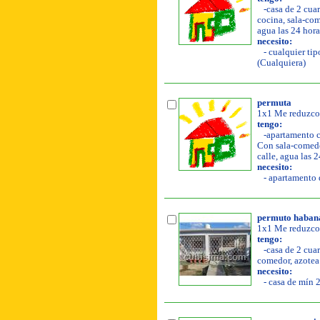
-casa de 2 cuar
cocina, sala-come
agua las 24 hora
necesito:
- cualquier tip
(Cualquiera)
permuta
1x1 Me reduzco 
tengo:
-apartamento co
Con sala-comedor
calle, agua las 
necesito:
- apartamento d
permuto habana
1x1 Me reduzco 
tengo:
-casa de 2 cuar
comedor, azotea l
necesito:
- casa de mín 2 