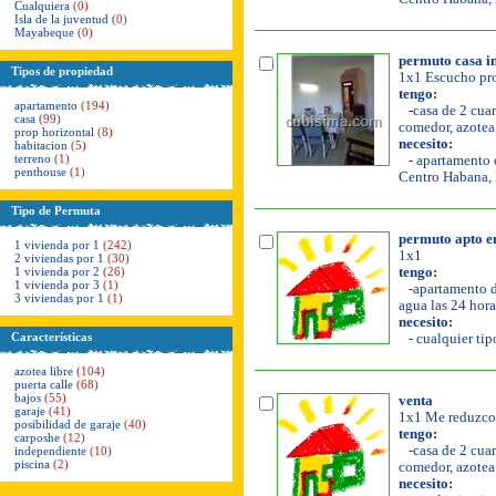
Cualquiera
(0)
Isla de la juventud
(0)
Mayabeque
(0)
permuto casa i
Tipos de propiedad
1x1 Escucho pro
tengo:
apartamento
(194)
-casa de 2 cuar
casa
(99)
comedor, azotea 
prop horizontal
(8)
necesito:
habitacion
(5)
terreno
(1)
- apartamento o
penthouse
(1)
Centro Habana, 
Tipo de Permuta
permuto apto en
1 vivienda por 1
(242)
1x1
2 viviendas por 1
(30)
1 vivienda por 2
(26)
tengo:
1 vivienda por 3
(1)
-apartamento de
3 viviendas por 1
(1)
agua las 24 hora
necesito:
Características
- cualquier tip
azotea libre
(104)
puerta calle
(68)
bajos
(55)
venta
garaje
(41)
1x1 Me reduzco 
posibilidad de garaje
(40)
tengo:
carposhe
(12)
-casa de 2 cuar
independiente
(10)
piscina
(2)
comedor, azotea l
necesito: