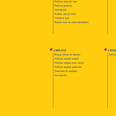
Publicar renta de casa
Publicar permuta
Suscripción
Evaluar casa en línea
Certificar casa
Buscar casas en venta (avanzado)
EMPLEOS
CRED
Buscar ofertas de empleo
Servic
Publicar empleo estatal
Publicar empleo emp. mixta
Publicar empleo particular
Directorio de empleos
Suscripción