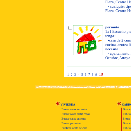
Plaza, Centro H
- cualquier tip
Plaza, Centro H
permuto
1x1 Escucho pro
tengo:
-casa de 2 cuar
cocina, azotea li
necesito:
- apartamento, 
Octubre, Arroyo
10
1
2
3
4
5
6
7
8
9
VIVIENDA
CARR
Buscar casas en venta
Buscar
Buscar casas certificadas
Publica
Buscar casas en renta
Piezas 
Buscar permutas
Buscar 
Publicar venta de casa
Publica