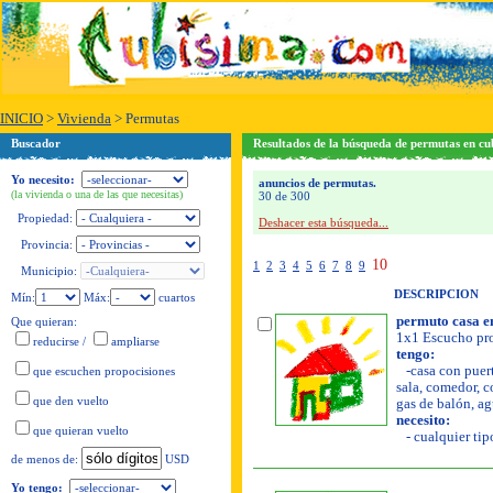
INICIO
>
Vivienda
>
Permutas
Buscador
Resultados de la búsqueda de permutas en cu
Yo necesito:
anuncios de permutas.
(la vivienda o una de las que necesitas)
30 de 300
Propiedad:
Deshacer esta búsqueda...
Provincia:
10
1
2
3
4
5
6
7
8
9
Municipio:
DESCRIPCION
Mín:
Máx:
cuartos
permuto casa e
Que quieran:
1x1 Escucho pro
reducirse
/
ampliarse
tengo:
-casa con puert
que escuchen propocisiones
sala, comedor, co
que den vuelto
gas de balón, ag
necesito:
que quieran vuelto
- cualquier tipo
USD
de menos de:
Yo tengo: