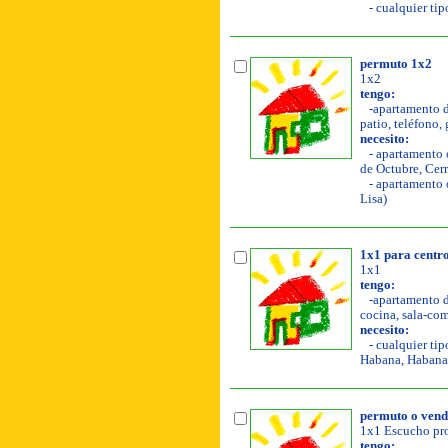
- cualquier tip
permuto 1x2
1x2
tengo:
-apartamento de
patio, teléfono,
necesito:
- apartamento o
de Octubre, Cerr
- apartamento o
Lisa)
1x1 para centr
1x1
tengo:
-apartamento de
cocina, sala-com
necesito:
- cualquier tip
Habana, Habana 
permuto o ven
1x1 Escucho pro
tengo: