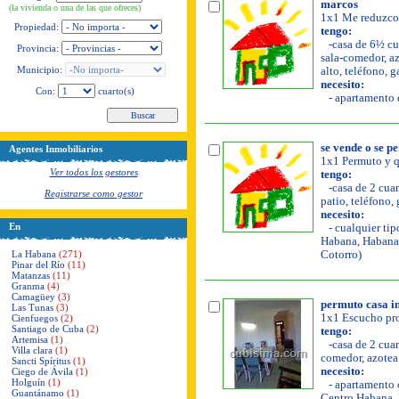
marcos
(la vivienda o una de las que ofreces)
1x1 Me reduzco 
Propiedad:
tengo:
-casa de 6½ cua
Provincia:
sala-comedor, azo
Municipio:
alto, teléfono, g
necesito:
Con:
cuarto(s)
- apartamento d
se vende o se p
Agentes Inmobiliarios
1x1 Permuto y q
Ver todos los gestores
tengo:
-casa de 2 cuar
Registrarse como gestor
patio, teléfono,
necesito:
En
- cualquier tip
Habana, Habana 
La Habana
(271)
Cotorro)
Pinar del Río
(11)
Matanzas
(11)
Granma
(4)
Camagüey
(3)
permuto casa i
Las Tunas
(3)
1x1 Escucho pro
Cienfuegos
(2)
Santiago de Cuba
(2)
tengo:
Artemisa
(1)
-casa de 2 cuar
Villa clara
(1)
comedor, azotea 
Sancti Spíritus
(1)
necesito:
Ciego de Ávila
(1)
Holguín
(1)
- apartamento o
Guantánamo
(1)
Centro Habana, 