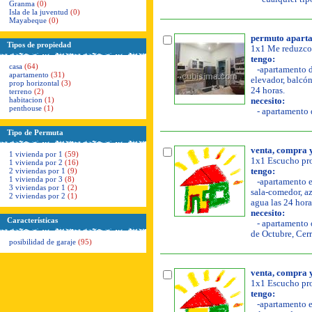
Granma
(0)
Isla de la juventud
(0)
Mayabeque
(0)
permuto aparta
Tipos de propiedad
1x1 Me reduzco 
tengo:
casa
(64)
-apartamento de
apartamento
(31)
elevador, balcón,
prop horizontal
(3)
24 horas.
terreno
(2)
habitacion
(1)
necesito:
penthouse
(1)
- apartamento d
Tipo de Permuta
venta, compra 
1 vivienda por 1
(59)
1x1 Escucho pro
1 vivienda por 2
(16)
2 viviendas por 1
(9)
tengo:
1 vivienda por 3
(8)
-apartamento en
3 viviendas por 1
(2)
sala-comedor, az
2 viviendas por 2
(1)
agua las 24 hora
necesito:
Características
- apartamento o
de Octubre, Cer
posibilidad de garaje
(95)
venta, compra 
1x1 Escucho pro
tengo:
-apartamento en