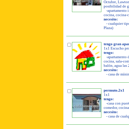
Octubre, Lawton.
posibilidad de ga
-apartamento in
cocina, cocina-c
necesito:
- cualquier tip
Plaza)
tengo gran apar
1x1 Escucho pro
tengo:
-apartamento de
cocina, sala-com
balón, agua las 
necesito:
- casa de mínim
permuto.2x1
1x1
tengo:
-casa con puerta
comedor, cocina,
necesito:
- casa de cualq