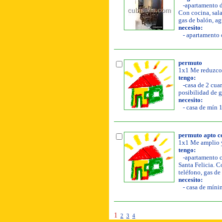
-apartamento de
Con cocina, sala
gas de balón, ag
necesito:
- apartamento o
permuto
1x1 Me reduzco 
tengo:
-casa de 2 cuart
posibilidad de g
necesito:
- casa de mín 1
permuto apto c
1x1 Me amplio y
tengo:
-apartamento co
Santa Felicia. C
teléfono, gas de 
necesito:
- casa de mínim
1
2
3
4