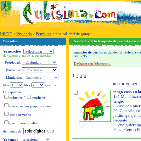
INICIO
>
Vivienda
>
Permutas
>
posibilidad de garaje
Buscador
Resultados de la búsqueda de permutas en cu
Yo necesito:
anuncios de permutas donde , la vivienda tie
(la vivienda o una de las que necesitas)
30 de 95
Propiedad:
Deshacer esta búsqueda...
Provincia:
1
2
3
4
Municipio:
DESCRIPCION
Mín:
Máx:
cuartos
tengo casa en la
Que quieran:
1x1 Me reduzco 
reducirse
/
ampliarse
tengo:
-casa con puerta
que escuchen propocisiones
26. Con sala, co
que den vuelto
jardín, garaje, p
necesito:
que quieran vuelto
- cualquier tip
Plaza, Centro H
USD
de menos de:
Yo tengo: