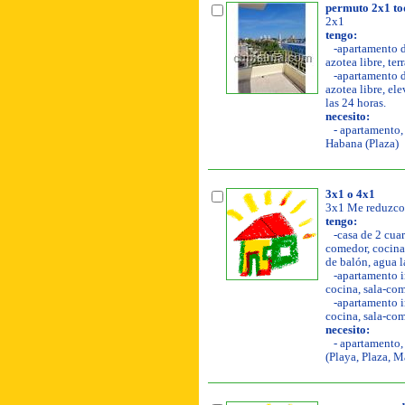
permuto 2x1 tod
2x1
tengo:
-apartamento de
azotea libre, ter
-apartamento de
azotea libre, ele
las 24 horas.
necesito:
- apartamento, 
Habana (Plaza)
3x1 o 4x1
3x1 Me reduzco 
tengo:
-casa de 2 cuar
comedor, cocina, 
de balón, agua l
-apartamento in
cocina, sala-come
-apartamento in
cocina, sala-come
necesito:
- apartamento, 
(Playa, Plaza, M