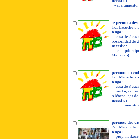
necesito:
- apartamento, 
se permuta desd
1x1 Escucho pro
tengo:
-casa de 2 cuart
posibilidad de g
necesito:
- cualquier tip
Marianao)
permuto o vend
1x1 Me reduzco y
tengo:
-casa de 3 cuar
comedor, azotea l
teléfono, gas de
necesito:
- apartamento o
permuto dos casi
2x1 Me amplio y
tengo:
-prop. horizonta