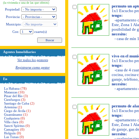
(la vivienda o una de las que ofreces)
permuto un apto
Propiedad:
1x1 Escucho pro
tengo:
Provincia:
-apartamento co
Municipio:
Este, Zona 1 Ala
posibilidad de g
Con:
cuarto(s)
necesito:
- casa de mín 1
Agentes Inmobiliarios
vivo en el muni
Ver todos los gestores
1x1 Escucho pro
tengo:
Registrarse como gestor
-casa de 4 cuar
cocina, cocina-co
En
garaje, teléfono
necesito:
La Habana
(78)
- apartamento o
Matanzas
(10)
Pinar del Río
(3)
Cienfuegos
(3)
Santiago de Cuba
(2)
permuto de al
Artemisa
(1)
1x1 Escucho pro
Ciego de Ávila
(1)
Guantánamo
(1)
tengo:
Cualquiera
(0)
-apartamento co
Villa clara
(0)
Este, Zona 1 Ala
Sancti Spíritus
(0)
de garaje, gas d
Camagüey
(0)
Holguín
(0)
necesito:
Las Tunas
(0)
- cualquier tip