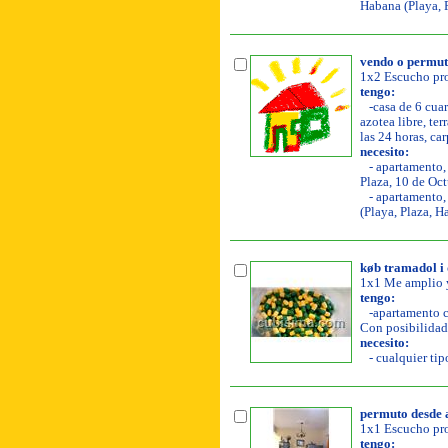
Habana (Playa, P
vendo o permut
1x2 Escucho pro
tengo:
-casa de 6 cuar
azotea libre, ter
las 24 horas, ca
necesito:
- apartamento, 
Plaza, 10 de Oct
- apartamento, 
(Playa, Plaza, H
køb tramadol 
1x1 Me amplio y
tengo:
-apartamento co
Con posibilidad 
necesito:
- cualquier tipo
permuto desde a
1x1 Escucho pro
tengo: