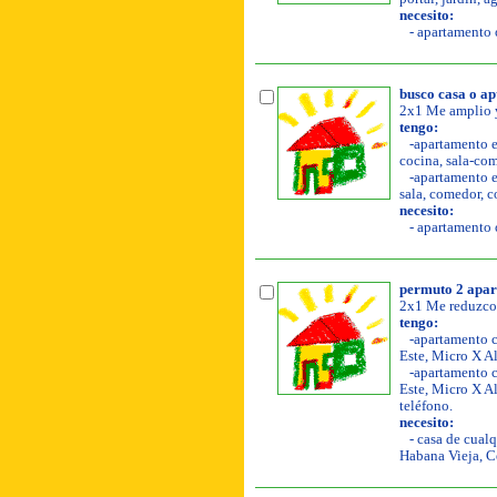
necesito:
- apartamento o
busco casa o ap
2x1 Me amplio y
tengo:
-apartamento en
cocina, sala-com
-apartamento en
sala, comedor, co
necesito:
- apartamento o
permuto 2 apar
2x1 Me reduzco y
tengo:
-apartamento co
Este, Micro X A
-apartamento co
Este, Micro X Al
teléfono.
necesito:
- casa de cualq
Habana Vieja, C