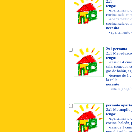
2x1
tengo:
-apartamento de
cocina, sala-com
-apartamento de
cocina, sala-com
necesito:
- apartamento o
2x1 permuto
2x1 Me reduzco
tengo:
-casa de 4 cuar
sala, comedor, co
gas de balón, ag
-terreno de 1 c
la calle.
necesito:
- casa o prop. 
permuto apartam
2x1 Me amplio y
tengo:
-apartamento de
cocina, balcón, 
-casa de 1 cuart
portal, jardín, a