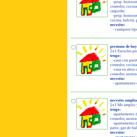
-prop. horizont
comedor, cocina, 
carposhe.
-prop. horizont
cocina, balcón, p
necesito:
- cualquier tip
permuta de ba
2x1 Escucho pro
tengo:
-casa con puert
comedor, cocina,
-casa en altos 
comedor, azotea 
necesito:
- apartamento o
necesito ampli
2x1 Me amplio y
tengo:
-apartamento de
comedor, azotea l
-apartamento de
patio, gas de ba
necesito: