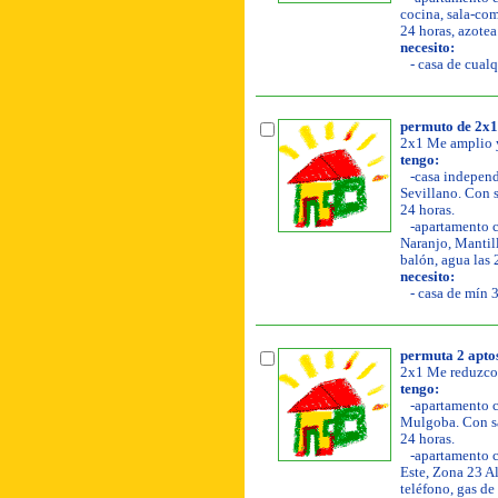
cocina, sala-com
24 horas, azotea
necesito:
- casa de cualq
permuto de 2x1
2x1 Me amplio y
tengo:
-casa independi
Sevillano. Con s
24 horas.
-apartamento co
Naranjo, Mantill
balón, agua las 
necesito:
- casa de mín 3
permuta 2 apto
2x1 Me reduzco 
tengo:
-apartamento co
Mulgoba. Con sal
24 horas.
-apartamento co
Este, Zona 23 Al
teléfono, gas de