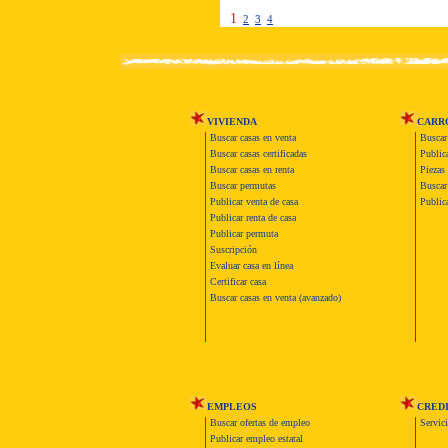
1
2
3
4
VIVIENDA
CARR
Buscar casas en venta
Buscar
Buscar casas certificadas
Publica
Buscar casas en renta
Piezas 
Buscar permutas
Buscar 
Publicar venta de casa
Publica
Publicar renta de casa
Publicar permuta
Suscripción
Evaluar casa en línea
Certificar casa
Buscar casas en venta (avanzado)
EMPLEOS
CRED
Buscar ofertas de empleo
Servic
Publicar empleo estatal