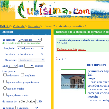
INICIO
>
Vivienda
>
Permutas
>
ofrecen 2 viviendas y necesitan 1
Buscador
Resultados de la búsqueda de permutas en cu
Yo necesito:
anuncios de permutas donde necesitan una y
(la vivienda o una de las que necesitas)
30 de 91
Propiedad:
Deshacer esta búsqueda...
Provincia:
1
2
3
4
Municipio:
DESCRIPCION
Mín:
Máx:
cuartos
permuto.2x1.qu
Que quieran:
2x1
reducirse
/
ampliarse
tengo:
-casa con puerta
que escuchen propocisiones
comedor, cocina, 
que den vuelto
-casa con puerta
comedor, cocina,
que quieran vuelto
necesito:
- casa de cualq
USD
de menos de:
Yo tengo: