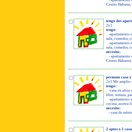
- apartamento o
Centro Habana, 
tengo dos apar
2x1
tengo:
-apartamento en
sala, comedor, c
-apartamento en
sala, comedor, co
necesito:
- apartamento o
Centro Habana)
permuto casa y 
2x1 Me amplio y
tengo:
-casa en altos 
libre, terraza, p
-apartamento en
cocina, azotea li
necesito:
- casa de míni
2 aptos x 1 casa