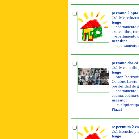
permuto 2 aptos 
2x1 Me reduzco
tengo:
-apartamento de
azotea libre, ter
-apartamento de
necesito:
- apartamento d
permuto dos casi
2x1 Me amplio y
tengo:
-prop. horizonta
Octubre, Lawton.
posibilidad de ga
-apartamento in
cocina, cocina-c
necesito:
- cualquier tip
Plaza)
se permuta 2 ca
2x1 Escucho pro
tengo: