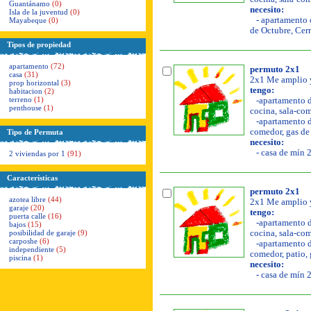
Guantánamo
(0)
necesito:
Isla de la juventud
(0)
- apartamento o
Mayabeque
(0)
de Octubre, Cerr
Tipos de propiedad
apartamento
(72)
permuto 2x1
casa
(31)
2x1 Me amplio y
prop horizontal
(3)
tengo:
habitacion
(2)
terreno
(1)
-apartamento de
penthouse
(1)
cocina, sala-com
-apartamento de
comedor, gas de 
Tipo de Permuta
necesito:
- casa de mín 2
2 viviendas por 1
(91)
Características
permuto 2x1
azotea libre
(44)
2x1 Me amplio y
garaje
(20)
tengo:
puerta calle
(16)
-apartamento de
bajos
(15)
posibilidad de garaje
(9)
cocina, sala-com
carposhe
(6)
-apartamento de
independiente
(5)
comedor, patio, g
piscina
(1)
necesito:
- casa de mín 2