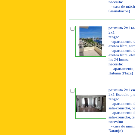
necesito:
- casa de máxim
Guanabacoa)
permuto 2x1 tod
2x1
tengo:
-apartamento de
azotea libre, ter
-apartamento de
azotea libre, ele
las 24 horas.
necesito:
- apartamento, 
Habana (Plaza)
permuta 2x1 en
2x1 Escucho pro
tengo:
-apartamento de
sala-comedor, ba
-apartamento de
sala-comedor, ter
necesito:
- casa de mínim
Naranjo)