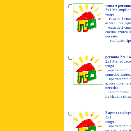
venta o permut
2x1 Me amplio y
tengo:
-casa de 1 cuar
azotea libre, agu
-casa de 2 cuar
cocina, azotea li
necesito:
- cualquier tip
permuto 2 x 1 ap
2x1 Me reduzco 
tengo:
-apartamento de
comedor, azotea 
-apartamento de
azotea libre, tel
necesito:
- apartamento, 
La Habana (Plaz
2 aptos en play
2x1
tengo:
-apartamento de
terraza, garaje, 