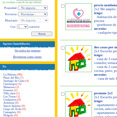
(la vivienda o una de las que ofreces)
precio nembutal
Propiedad:
2x1 Me amplio y
tengo:
Provincia:
-habitación de 
Municipio:
piscina.
-penthouse de 
Con:
cuarto(s)
necesito:
- cualquier tipo
Agentes Inmobiliarios
dos casas por u
Ver todos los gestores
2x1 Escucho pro
tengo:
Registrarse como gestor
-casa de 3 cuar
comedor, terraza,
En
-casa de 2 cuar
cocina, patio, po
La Habana
(80)
necesito:
Pinar del Río
(7)
- casa de mín 3
Santiago de Cuba
(4)
Cienfuegos
(3)
Matanzas
(2)
Granma
(2)
permuto 2x1
Villa clara
(1)
Las Tunas
(1)
2x1 Escucho pro
Cualquiera
(0)
tengo:
Artemisa
(0)
-apartamento de
Sancti Spíritus
(0)
cocina, sala-com
Ciego de Ávila
(0)
Camagüey
(0)
-apartamento de
Holguín
(0)
cocina, sala-com