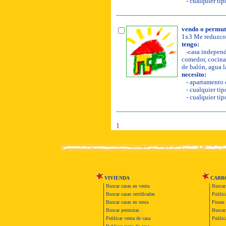
- cualquier tipo
vendo o permu
1x3 Me reduzco 
tengo:
-casa independi
comedor, cocina-
de balón, agua l
necesito:
- apartamento o
- cualquier tipo
- cualquier tipo
1
VIVIENDA
CARR
Buscar casas en venta
Buscar
Buscar casas certificadas
Publica
Buscar casas en renta
Piezas 
Buscar permutas
Buscar 
Publicar venta de casa
Publica