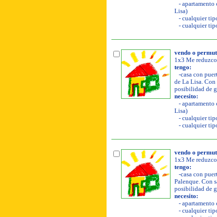
- apartamento o
Lisa)
- cualquier tipo
- cualquier tipo
vendo o permu
1x3 Me reduzco 
tengo:
-casa con puerta
de La Lisa. Con 
posibilidad de g
necesito:
- apartamento o
Lisa)
- cualquier tipo
- cualquier tipo
vendo o permu
1x3 Me reduzco 
tengo:
-casa con puerta
Palenque. Con sa
posibilidad de g
necesito:
- apartamento o
- cualquier tipo