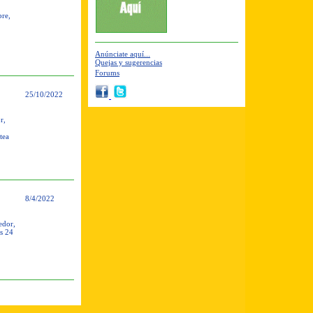
bre,
Anúnciate aquí...
Quejas y sugerencias
Forums
25/10/2022
r,
tea
8/4/2022
edor,
as 24