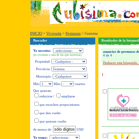
INICIO
>
Vivienda
>
Permutas
>
Granma
Buscador
Resultados de la búsque
Yo necesito:
anuncios de permutas do
(la vivienda o una de las que necesitas)
4 de 4
Propiedad:
Deshacer esta búsqueda..
Provincia:
1
Municipio:
Mín:
Máx:
cuartos
Que quieran:
reducirse
/
ampliarse
que escuchen propocisiones
que den vuelto
que quieran vuelto
USD
de menos de:
Yo tengo: