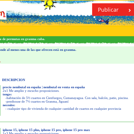
Publicar
da de permutas en granma cuba.
nde al menos una de las que ofrecen está en granma.
.
DESCRIPCION
precio nembutal en españa | nembutal en venta en españa
2x1 Me amplio y escucho proposiciones.
tengo:
-habitación de 5½ cuartos en Cienfuegos, Cumanayagua. Con sala, balcón, patio, piscina.
-penthouse de 7½ cuartos en Granma, Jiguaní
necesito:
- cualquier tipo de vivienda de cualquier cantidad de cuartos en cualquier provincia
iphone 15, iphone 15 plus, iphone 15 pro, iphone 15 pro max
1x3 Me amplio y escucho proposiciones.