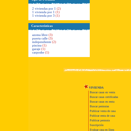
2 viviendas por 1
(2)
1 vivienda por 1
(1)
1 vivienda por 3
(1)
Características
azotea libre
(3)
puerta calle
(3)
independiente
(2)
piscina
(1)
garaje
(1)
carposhe
(1)
VIVIENDA
Buscar casas en venta
Buscar casas certificadas
Buscar casas en renta
Buscar permutas
Publicar venta de casa
Publicar renta de casa
Publicar permuta
Suscripción
Evaluar casa en línea