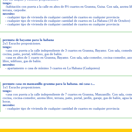
tengo:
-habitación con puerta a la calle en altos de 8½ cuartos en Granma, Guisa. Con sala, azotea li
terraza, carposhe.
necesito:
- cualquier tipo de vivienda de cualquier cantidad de cuartos en cualquier provincia
- cualquier tipo de vivienda de cualquier cantidad de cuartos en La Habana (10 de Octubre)
- cualquier tipo de vivienda de cualquier cantidad de cuartos en cualquier provincia
permuta de bayamo para la habana
2x1 Escucho proposiciones.
tengo:
-casa con puerta a la calle independiente de 3 cuartos en Granma, Bayamo. Con sala, comedo
cocina, patio, portal, teléfono, gas de balón.
-casa en altos de 1 cuarto en Granma, Bayamo. Con sala, sala-comedor, cocina-comedor, azo
libre, teléfono, gas de balón.
necesito:
- apartamento o casa de mínimo 3 cuartos en La Habana (Cualquiera)
permuto casa en manzanillo-granma para la habana. mi casa c...
1x1 Escucho proposiciones.
tengo:
-casa con puerta a la calle independiente de 7 cuartos en Granma, Manzanillo. Con sala, com
cocina, cocina-comedor, azotea libre, terraza, patio, portal, jardín, garaje, gas de balón, agua l
horas.
necesito:
- cualquier tipo de vivienda de cualquier cantidad de cuartos en cualquier provincia