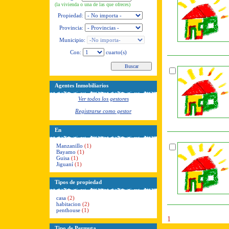
(la vivienda o una de las que ofreces)
Propiedad:
Provincia:
Municipio:
Con:
cuarto(s)
Agentes Inmobiliarios
Ver todos los gestores
Registrarse como gestor
En
Manzanillo
(1)
Bayamo
(1)
Guisa
(1)
Jiguaní
(1)
Tipos de propiedad
casa
(2)
habitacion
(2)
penthouse
(1)
1
Tipo de Permuta