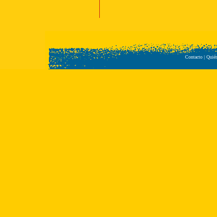
Contacto
|
Quié