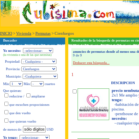
INICIO
>
Vivienda
>
Permutas
>
Cienfuegos
Buscador
Resultados de la búsqueda de permutas en ci
Yo necesito:
anuncios de permutas donde al menos una de 
(la vivienda o una de las que necesitas)
9 de 9
Propiedad:
Deshacer esta búsqueda...
Provincia:
1
Municipio:
DESCRIPCION
Mín:
Máx:
cuartos
precio nembutal
Que quieran:
2x1 Me amplio y
reducirse
/
ampliarse
tengo:
-habitación de 
que escuchen propocisiones
piscina.
que den vuelto
-penthouse de 
necesito:
que quieran vuelto
- cualquier tipo
USD
de menos de:
Yo tengo: