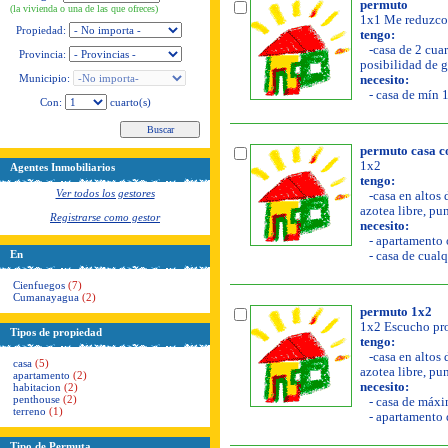
permuto
(la vivienda o una de las que ofreces)
1x1 Me reduzco 
Propiedad:
tengo:
-casa de 2 cuart
Provincia:
posibilidad de g
Municipio:
necesito:
- casa de mín 1
Con:
cuarto(s)
permuto casa co
1x2
Agentes Inmobiliarios
tengo:
Ver todos los gestores
-casa en altos 
azotea libre, pun
Registrarse como gestor
necesito:
- apartamento o
En
- casa de cualq
Cienfuegos
(7)
Cumanayagua
(2)
permuto 1x2
1x2 Escucho pro
Tipos de propiedad
tengo:
-casa en altos 
casa
(5)
azotea libre, pu
apartamento
(2)
necesito:
habitacion
(2)
penthouse
(2)
- casa de máxim
terreno
(1)
- apartamento d
Tipo de Permuta