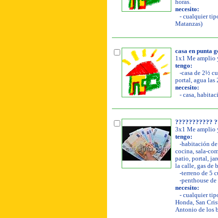
horas.
necesito:
- cualquier tip
Matanzas)
casa en punta g
1x1 Me amplio y
tengo:
-casa de 2½ cua
portal, agua las 
necesito:
- casa, habitaci
??????????? ?
3x1 Me amplio y
tengo:
-habitación de 
cocina, sala-com
patio, portal, ja
la calle, gas de
-terreno de 5 c
-penthouse de 
necesito:
- cualquier tip
Honda, San Crist
Antonio de los 