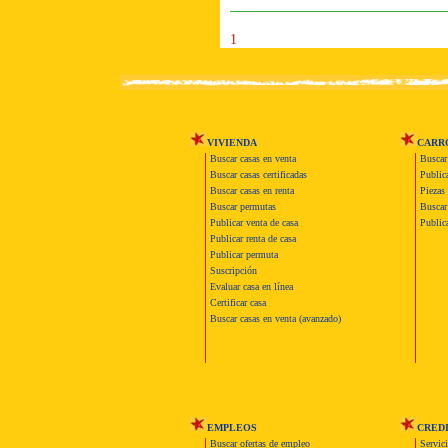
1
VIVIENDA
CARR
Buscar casas en venta
Buscar
Buscar casas certificadas
Publica
Buscar casas en renta
Piezas 
Buscar permutas
Buscar 
Publicar venta de casa
Publica
Publicar renta de casa
Publicar permuta
Suscripción
Evaluar casa en línea
Certificar casa
Buscar casas en venta (avanzado)
EMPLEOS
CRED
Buscar ofertas de empleo
Servic