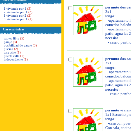
permuto dos cas
1 vivienda por 1
(3)
2x1
2 viviendas por 1
(3)
1 vivienda por 2
(2)
tengo:
3 viviendas por 1
(1)
-apartamento in
comedor, balcón,
-apartamento de
Características
patio, agua las 
necesito:
azotea libre
(5)
garaje
(3)
- casa o pentho
posibilidad de garaje
(3)
piscina
(2)
carposhe
(1)
puerta calle
(1)
permuto dos cas
independiente
(1)
2x1
tengo:
-apartamento in
comedor, balcón,
-apartamento de
patio, agua las 
necesito:
- casa o pentho
permuto vivien
1x1 Escucho pro
tengo:
-casa con puert
Con sala, cocina,