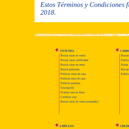
Estos Términos y Condiciones f
2018.
VIVIENDA
CARR
Buscar casas en venta
Buscar
Buscar casas certificadas
Publica
Buscar casas en renta
Piezas 
Buscar permutas
Buscar 
Publicar venta de casa
Publica
Publicar renta de casa
Publicar permuta
Suscripción
Evaluar casa en línea
Certificar casa
Buscar casas en venta (avanzado)
EMPLEOS
CRED