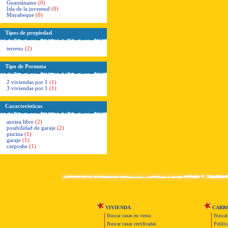
Guantánamo
(0)
Isla de la juventud
(0)
Mayabeque
(0)
Tipos de propiedad
terreno
(2)
Tipo de Permuta
2 viviendas por 1
(1)
3 viviendas por 1
(1)
Características
azotea libre
(2)
posibilidad de garaje
(2)
piscina
(1)
garaje
(1)
carposhe
(1)
VIVIENDA
CARR
Buscar casas en venta
Buscar
Buscar casas certificadas
Publica