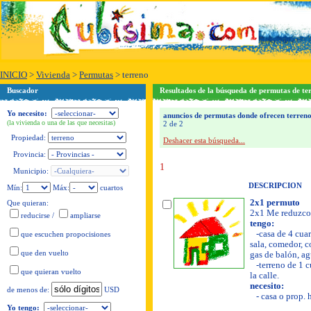
INICIO
>
Vivienda
>
Permutas
>
terreno
Buscador
Resultados de la búsqueda de permutas de te
Yo necesito:
anuncios de permutas donde ofrecen terreno
(la vivienda o una de las que necesitas)
2 de 2
Propiedad:
Deshacer esta búsqueda...
Provincia:
1
Municipio:
DESCRIPCION
Mín:
Máx:
cuartos
2x1 permuto
Que quieran:
2x1 Me reduzco
reducirse
/
ampliarse
tengo:
-casa de 4 cuar
que escuchen propocisiones
sala, comedor, co
que den vuelto
gas de balón, ag
-terreno de 1 c
que quieran vuelto
la calle.
necesito:
USD
de menos de:
- casa o prop. 
Yo tengo: