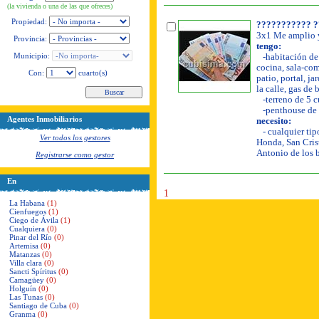
(la vivienda o una de las que ofreces)
Propiedad:
??????????? ?
3x1 Me amplio y
Provincia:
tengo:
Municipio:
-habitación de 
cocina, sala-com
Con:
cuarto(s)
patio, portal, ja
la calle, gas de
-terreno de 5 c
-penthouse de 
Agentes Inmobiliarios
necesito:
- cualquier tip
Ver todos los gestores
Honda, San Crist
Antonio de los 
Registrarse como gestor
En
1
La Habana
(1)
Cienfuegos
(1)
Ciego de Ávila
(1)
Cualquiera
(0)
Pinar del Río
(0)
Artemisa
(0)
Matanzas
(0)
Villa clara
(0)
Sancti Spíritus
(0)
Camagüey
(0)
Holguín
(0)
Las Tunas
(0)
Santiago de Cuba
(0)
Granma
(0)