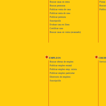
Buscar casas en renta
Piezas 
Buscar permutas
Buscar 
Publicar venta de casa
Publica
Publicar renta de casa
Publicar permuta
Suscripción
Evaluar casa en línea
Certificar casa
Buscar casas en venta (avanzado)
EMPLEOS
CRED
Buscar ofertas de empleo
Servic
Publicar empleo estatal
Publicar empleo emp. mixta
Publicar empleo particular
Directorio de empleos
Suscripción