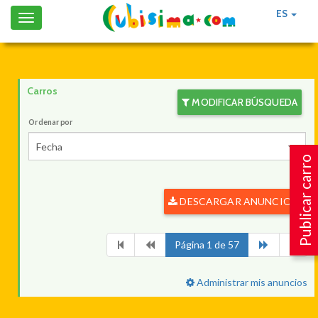
ES
Toggle
navigation
Carros
MODIFICAR BÚSQUEDA
Ordenar por
Fecha
Publicar carro
DESCARGAR ANUNCIOS
Página 1 de 57
Administrar mis anuncios