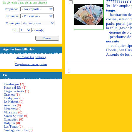
??????????? ?
(la vivienda o una de las que ofreces)
3x1 Me amplio y
Propiedad:
tengo:
-habitación de 
Provincia:
cocina, sala-com
Municipio:
patio, portal, ja
la calle, gas de
Con:
cuarto(s)
-terreno de 5 c
-penthouse de 
necesito:
- cualquier tip
Agentes Inmobiliarios
Honda, San Crist
Antonio de los 
Ver todos los gestores
Registrarse como gestor
1
En
Cienfuegos
(2)
Pinar del Río
(1)
Ciego de Ávila
(1)
Granma
(1)
Cualquiera
(0)
La Habana
(0)
Artemisa
(0)
Matanzas
(0)
Villa clara
(0)
Sancti Spíritus
(0)
Camagüey
(0)
Holguín
(0)
Las Tunas
(0)
Santiago de Cuba
(0)