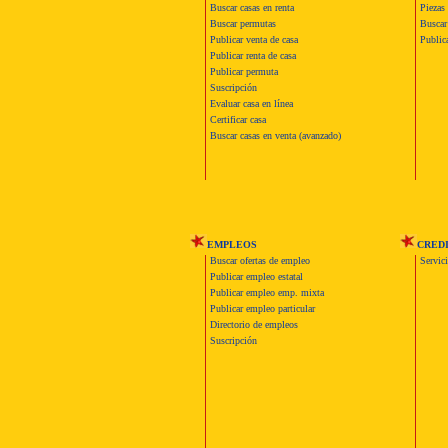
Buscar casas en renta
Piezas 
Buscar permutas
Buscar 
Publicar venta de casa
Publica
Publicar renta de casa
Publicar permuta
Suscripción
Evaluar casa en línea
Certificar casa
Buscar casas en venta (avanzado)
EMPLEOS
CRED
Buscar ofertas de empleo
Servic
Publicar empleo estatal
Publicar empleo emp. mixta
Publicar empleo particular
Directorio de empleos
Suscripción