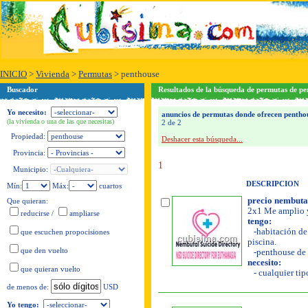
INICIO
>
Vivienda
>
Permutas
>
penthouse
Buscador
Resultados de la búsqueda de permutas de pe
Yo necesito:
anuncios de permutas donde ofrecen pentho
(la vivienda o una de las que necesitas)
2 de 2
Propiedad:
Deshacer esta búsqueda...
Provincia:
1
Municipio:
DESCRIPCION
Mín:
Máx:
cuartos
precio nembutal
Que quieran:
2x1 Me amplio y
reducirse
/
ampliarse
tengo:
-habitación de 
que escuchen propocisiones
piscina.
que den vuelto
-penthouse de 
necesito:
que quieran vuelto
- cualquier tipo
USD
de menos de:
Yo tengo: