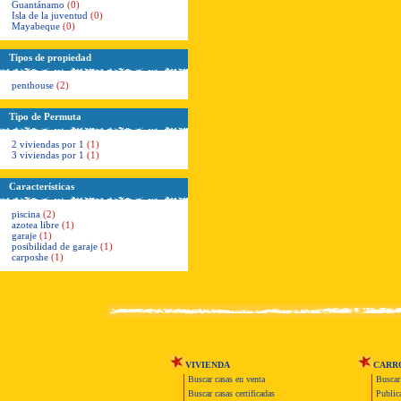
Guantánamo
(0)
Isla de la juventud
(0)
Mayabeque
(0)
Tipos de propiedad
penthouse
(2)
Tipo de Permuta
2 viviendas por 1
(1)
3 viviendas por 1
(1)
Características
piscina
(2)
azotea libre
(1)
garaje
(1)
posibilidad de garaje
(1)
carposhe
(1)
VIVIENDA
CARR
Buscar casas en venta
Buscar
Buscar casas certificadas
Publica