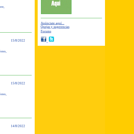
bre,
Anúnciate aquí...
Quejas y sugerencias
Forums
15/8/2022
fono,
15/8/2022
fono,
14/8/2022