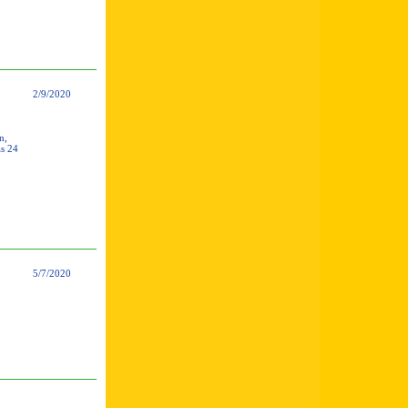
2/9/2020
n,
as 24
5/7/2020