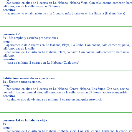
-habitación en altos de 1 cuarto en La Habana, Habana Vieja. Con sala, cocina-comedor, bar
teléfono, gas de la calle, agua las 24 horas.
necesito:
- apartamento o habitación de mín 1 cuarto máx 2 cuartos en La Habana (Habana Vieja)
permuto 2x1
2x1 Me amplio y escucho proposiciones.
tengo:
-apartamento de 2 cuartos en La Habana, Playa, La Ceiba. Con cocina, sala-comedor, patio,
teléfono, gas de la calle.
-habitación de 1 cuarto en La Habana, Plaza, Vedado. Con cocina, sala-comedor, barbacoa,
teléfono.
necesito:
- casa de mínimo 2 cuartos en La Habana (Cualquiera)
habitacion convertida en apartamento
1x1 Escucho proposiciones.
tengo:
-habitación en altos de 1 cuarto en La Habana, Centro Habana, Los Sitios. Con sala, cocina-
comedor, balcón, puntal alto, teléfono, gas de la calle, agua las 24 horas, azotea compartida.
necesito:
- cualquier tipo de vivienda de mínimo 1 cuarto en cualquier provincia
permuto 1/4 en la habana vieja
1x1
tengo:
-habitación de 1 cuarto en La Habana, Habana Vieja. Con sala, cocina, barbacoa, teléfono, ga