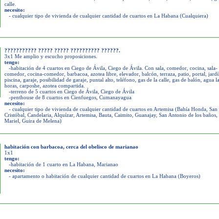
calle.
necesito:
- cualquier tipo de vivienda de cualquier cantidad de cuartos en La Habana (Cualquiera)
??????????? ????? ????? ?????????? ??????.
3x1 Me amplio y escucho proposiciones.
tengo:
-habitación de 4 cuartos en Ciego de Ávila, Ciego de Ávila. Con sala, comedor, cocina, sala-
comedor, cocina-comedor, barbacoa, azotea libre, elevador, balcón, terraza, patio, portal, jardí
piscina, garaje, posibilidad de garaje, puntal alto, teléfono, gas de la calle, gas de balón, agua l
horas, carposhe, azotea compartida.
-terreno de 5 cuartos en Ciego de Ávila, Ciego de Ávila
-penthouse de 8 cuartos en Cienfuegos, Cumanayagua
necesito:
- cualquier tipo de vivienda de cualquier cantidad de cuartos en Artemisa (Bahía Honda, San
Cristóbal, Candelaria, Alquízar, Artemisa, Bauta, Caimito, Guanajay, San Antonio de los baños,
Mariel, Guira de Melena)
habitación con barbacoa, cerca del obelisco de marianao
1x1
tengo:
-habitación de 1 cuarto en La Habana, Marianao
necesito:
- apartamento o habitación de cualquier cantidad de cuartos en La Habana (Boyeros)