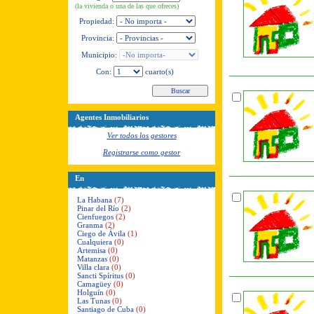
(la vivienda o una de las que ofreces)
Propiedad:
Provincia:
Municipio:
Con:
cuarto(s)
Agentes Inmobiliarios
Ver todos los gestores
Registrarse como gestor
En
La Habana
(7)
Pinar del Río
(2)
Cienfuegos
(2)
Granma
(2)
Ciego de Ávila
(1)
Cualquiera
(0)
Artemisa
(0)
Matanzas
(0)
Villa clara
(0)
Sancti Spíritus
(0)
Camagüey
(0)
Holguín
(0)
Las Tunas
(0)
Santiago de Cuba
(0)