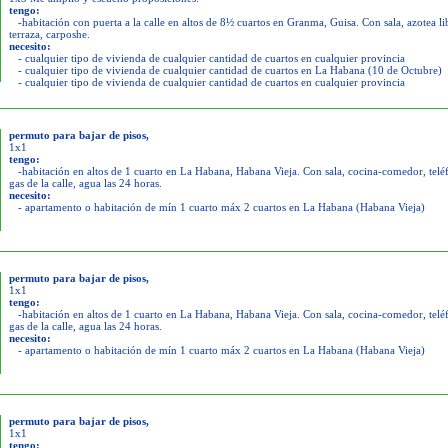
tengo:
-habitación con puerta a la calle en altos de 8½ cuartos en Granma, Guisa. Con sala, azotea li
terraza, carposhe.
necesito:
- cualquier tipo de vivienda de cualquier cantidad de cuartos en cualquier provincia
- cualquier tipo de vivienda de cualquier cantidad de cuartos en La Habana (10 de Octubre)
- cualquier tipo de vivienda de cualquier cantidad de cuartos en cualquier provincia
permuto para bajar de pisos,
1x1
tengo:
-habitación en altos de 1 cuarto en La Habana, Habana Vieja. Con sala, cocina-comedor, telé
gas de la calle, agua las 24 horas.
necesito:
- apartamento o habitación de mín 1 cuarto máx 2 cuartos en La Habana (Habana Vieja)
permuto para bajar de pisos,
1x1
tengo:
-habitación en altos de 1 cuarto en La Habana, Habana Vieja. Con sala, cocina-comedor, telé
gas de la calle, agua las 24 horas.
necesito:
- apartamento o habitación de mín 1 cuarto máx 2 cuartos en La Habana (Habana Vieja)
permuto para bajar de pisos,
1x1
tengo: