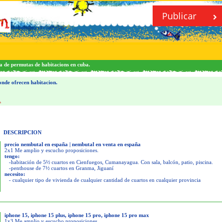
Publicar
a de permutas de habitacions en cuba.
nde ofrecen habitacion.
.
DESCRIPCION
precio nembutal en españa | nembutal en venta en españa
2x1 Me amplio y escucho proposiciones.
tengo:
-habitación de 5½ cuartos en Cienfuegos, Cumanayagua. Con sala, balcón, patio, piscina.
-penthouse de 7½ cuartos en Granma, Jiguaní
necesito:
- cualquier tipo de vivienda de cualquier cantidad de cuartos en cualquier provincia
iphone 15, iphone 15 plus, iphone 15 pro, iphone 15 pro max
1x3 Me amplio y escucho proposiciones.