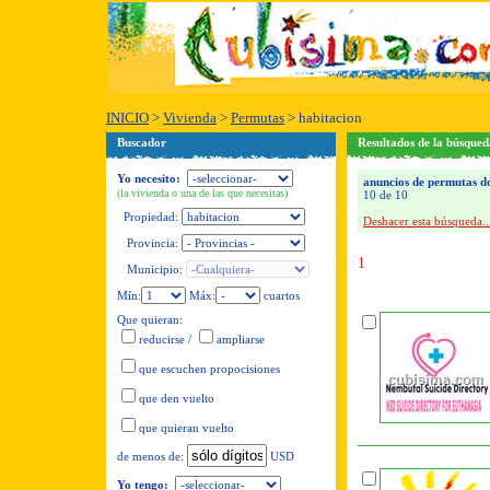
INICIO
>
Vivienda
>
Permutas
>
habitacion
Buscador
Resultados de la búsqued
Yo necesito:
anuncios de permutas do
(la vivienda o una de las que necesitas)
10 de 10
Propiedad:
Deshacer esta búsqueda..
Provincia:
1
Municipio:
Mín:
Máx:
cuartos
Que quieran:
reducirse
/
ampliarse
que escuchen propocisiones
que den vuelto
que quieran vuelto
USD
de menos de:
Yo tengo: