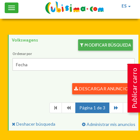
ES
Toggle
navigation
Volkswagens
MODIFICAR BÚSQUEDA
Ordenar por
Fecha
Publicar carro
DESCARGAR ANUNCIOS
Página 1 de 3
Deshacer búsqueda
Administrar mis anuncios