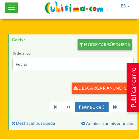
ES
Toggle
navigation
Geelys
MODIFICAR BÚSQUEDA
Ordenar por
Fecha
Publicar carro
DESCARGAR ANUNCIOS
Página 1 de 3
Deshacer búsqueda
Administrar mis anuncios