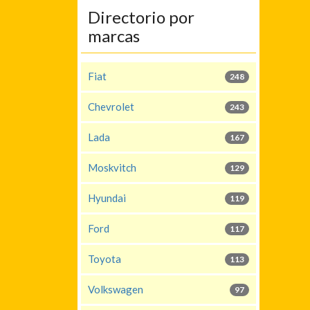
Directorio por
marcas
Fiat
248
Chevrolet
243
Lada
167
Moskvitch
129
Hyundai
119
Ford
117
Toyota
113
Volkswagen
97