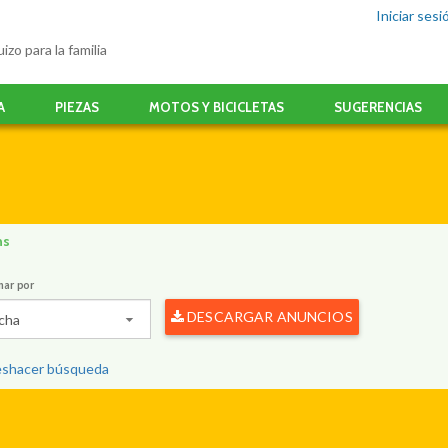
Iniciar sesi
izo para la familia
A
PIEZAS
MOTOS Y BICICLETAS
SUGERENCIAS
ns
nar por
DESCARGAR ANUNCIOS
cha
shacer búsqueda