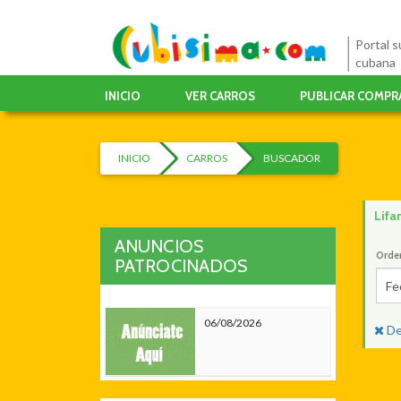
Portal su
cubana
INICIO
VER CARROS
PUBLICAR COMPR
INICIO
CARROS
BUSCADOR
Lifa
ANUNCIOS
Orde
PATROCINADOS
Fe
06/08/2026
De