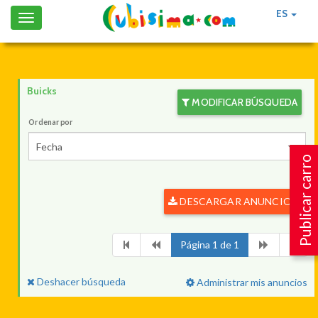
ES
Toggle
navigation
Buicks
MODIFICAR BÚSQUEDA
Ordenar por
Fecha
Publicar carro
DESCARGAR ANUNCIOS
Página 1 de 1
Deshacer búsqueda
Administrar mis anuncios