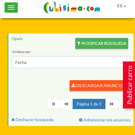
ES
Toggle
navigation
Opels
MODIFICAR BÚSQUEDA
Ordenar por
Fecha
Publicar carro
DESCARGAR ANUNCIOS
Página 1 de 1
Deshacer búsqueda
Administrar mis anuncios