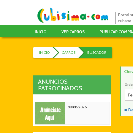
Portal su
cubana
INICIO
VER CARROS
PUBLICAR COMPR
INICIO
CARROS
BUSCADOR
Chev
ANUNCIOS
Orde
PATROCINADOS
Fe
08/08/2026
De