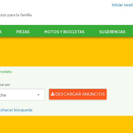
Iniciar sesi
izo para la familia
A
PIEZAS
MOTOS Y BICICLETAS
SUGERENCIAS
rolets
nar por
DESCARGAR ANUNCIOS
cha
shacer búsqueda