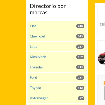
Directorio por
marcas
Fiat
248
Chevrolet
243
Lada
167
Moskvitch
129
Hyundai
119
Ford
117
Toyota
113
Volkswagen
97