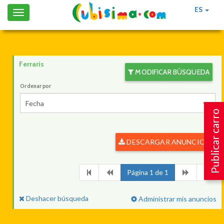
ES
Toggle
navigation
Ferraris
MODIFICAR BÚSQUEDA
Ordenar por
Fecha
Publicar carro
DESCARGAR ANUNCIOS
Página 1 de 1
Deshacer búsqueda
Administrar mis anuncios