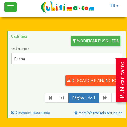
ES
Toggle
navigation
Cadillacs
MODIFICAR BÚSQUEDA
Ordenar por
Fecha
Publicar carro
DESCARGAR ANUNCIOS
Página 1 de 1
Deshacer búsqueda
Administrar mis anuncios