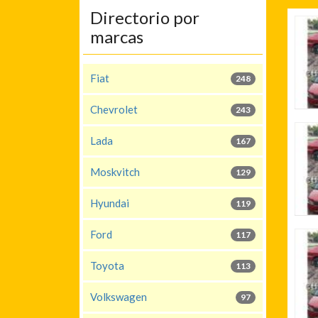
Directorio por
marcas
Fiat
248
Chevrolet
243
Lada
167
Moskvitch
129
Hyundai
119
Ford
117
Toyota
113
Volkswagen
97