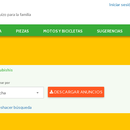
Iniciar sesi
izo para la familia
A
PIEZAS
MOTOS Y BICICLETAS
SUGERENCIAS
ubishis
nar por
DESCARGAR ANUNCIOS
cha
shacer búsqueda