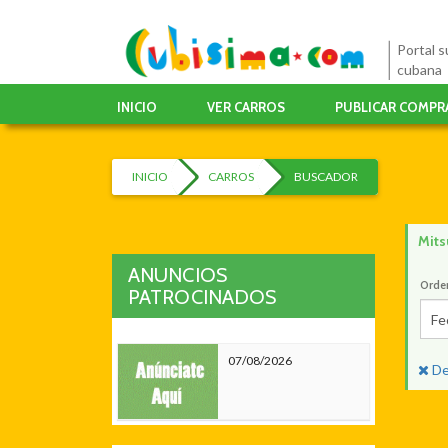
Portal su
cubana
INICIO
VER CARROS
PUBLICAR COMPR
INICIO
CARROS
BUSCADOR
Mits
ANUNCIOS
Orde
PATROCINADOS
Fe
07/08/2026
De