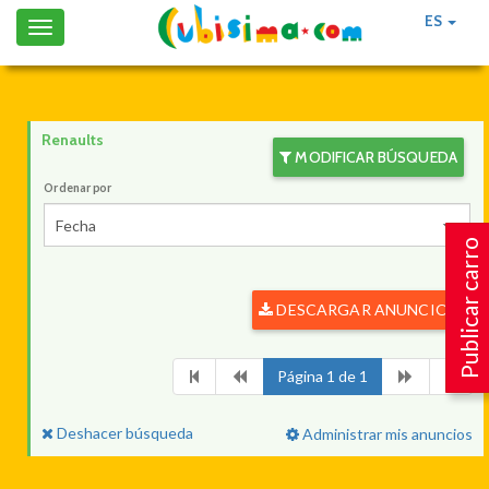
ES
Toggle
navigation
Renaults
MODIFICAR BÚSQUEDA
Ordenar por
Fecha
Publicar carro
DESCARGAR ANUNCIOS
Página 1 de 1
Deshacer búsqueda
Administrar mis anuncios