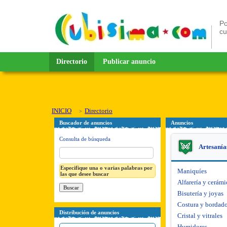
Po
c
Directorio
Publicar anuncio
INICIO
Directorio
Buscador de anuncios
Anuncios
Consulta de búsqueda
Artesanía
Especifique una o varias palabras por
Maniquíes
las que desee buscar
Alfarería y cerámi
Bisutería y joyas
Costura y bordad
Distribución de anuncios
Cristal y vitrales
Humidores