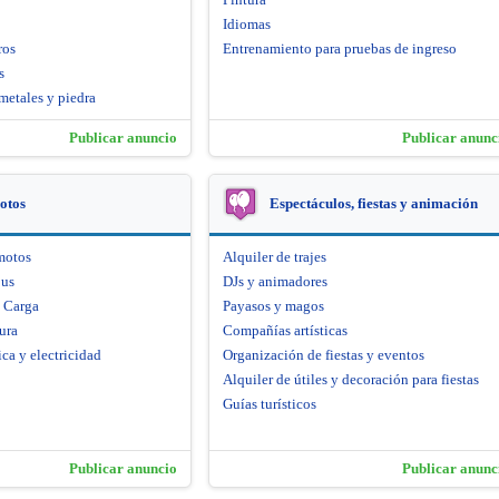
Idiomas
ros
Entrenamiento para pruebas de ingreso
s
metales y piedra
Publicar anuncio
Publicar anunc
otos
Espectáculos, fiestas y animación
motos
Alquiler de trajes
bus
DJs y animadores
e Carga
Payasos y magos
ura
Compañías artísticas
ca y electricidad
Organización de fiestas y eventos
Alquiler de útiles y decoración para fiestas
Guías turísticos
Publicar anuncio
Publicar anunc