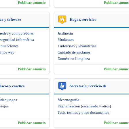
Publicar anuncio
Publicar anunc
ca y software
Hogar, servicios
 redes y computadoras
Jardinería
seguridad informática
Mudanzas
aplicaciones
Tintorerías y lavanderías
itios web
Cuidado de ancianos
Doméstico Limpieza
Publicar anuncio
Publicar anunc
iscos y casettes
Secretaría, Servicio de
videojuegos
Mecanografía
viejos
Digitalización (escaneado y otros)
Tesis, tesinas y otros documentos
Publicar anuncio
Publicar anunc