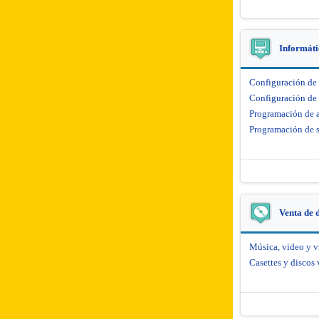
Informáti
Configuración de
Configuración de 
Programación de 
Programación de s
Venta de d
Música, video y 
Casettes y discos 