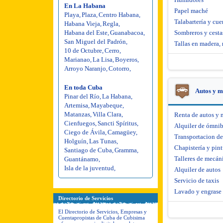
En La Habana
Papel maché
Playa
,
Plaza
,
Centro Habana
,
Talabartería y cue
Habana Vieja
,
Regla
,
Habana del Este
,
Guanabacoa
,
Sombreros y cesta
San Miguel del Padrón
,
Tallas en madera, 
10 de Octubre
,
Cerro
,
Marianao
,
La Lisa
,
Boyeros
,
Arroyo Naranjo
,
Cotorro
,
En toda Cuba
Autos y m
Pinar del Río
,
La Habana
,
Artemisa
,
Mayabeque
,
Matanzas
,
Villa Clara
,
Renta de autos y 
Cienfuegos
,
Sancti Spíritus
,
Alquiler de ómni
Ciego de Ávila
,
Camagüey
,
Transportacion d
Holguín
,
Las Tunas
,
Chapistería y pint
Santiago de Cuba
,
Gramma
,
Talleres de mecáni
Guantánamo
,
Isla de la juventud
,
Alquiler de autos
Servicio de taxis
Lavado y engrase
Directorio de Servicios
El Directorio de Servicios, Empresas y
Cuentapropistas de Cuba de Cubisima