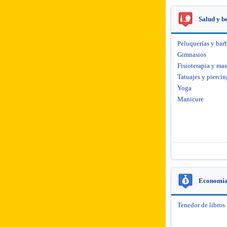
Salud y b
Peluquerías y barb
Gimnasios
Fisioterapia y mas
Tatuajes y piercin
Yoga
Manicure
Economía 
Tenedor de libros