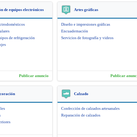
n de equipos electrónicos
Artes gráficas
ectrodomésticos
Diseño e impresiones gráficas
ulares
Encuadernación
ipos de refrigeración
Servicios de fotografía y videos
ojes
Publicar anuncio
Publicar anunc
coración
Calzado
les
Confección de calzados artesanales
s
Reparación de calzados
eriores