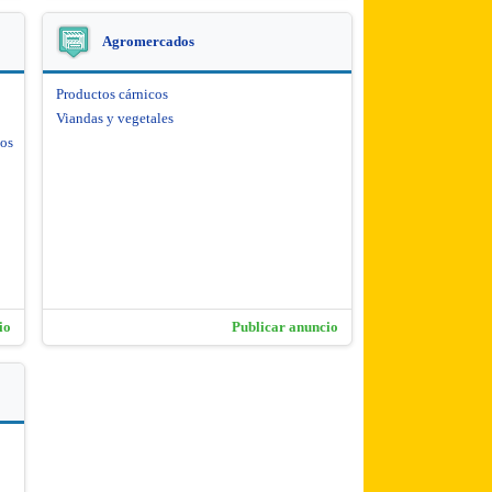
Agromercados
Productos cárnicos
Viandas y vegetales
cos
io
Publicar anuncio