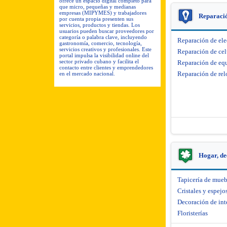
ofrece un espacio digital completo para
que micro, pequeñas y medianas
empresas (MIPYMES) y trabajadores
Reparació
por cuenta propia presenten sus
servicios, productos y tiendas. Los
usuarios pueden buscar proveedores por
categoría o palabra clave, incluyendo
Reparación de el
gastronomía, comercio, tecnología,
servicios creativos y profesionales. Este
Reparación de cel
portal impulsa la visibilidad online del
sector privado cubano y facilita el
Reparación de equ
contacto entre clientes y emprendedores
Reparación de rel
en el mercado nacional.
Hogar, de
Tapicería de mueb
Cristales y espejo
Decoración de int
Floristerías