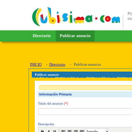
Po
c
Directorio
Publicar anuncio
INICIO
Directorio
Publicar anuncio
Publicar anuncio
Información Primaria
Título del anuncio
(*)
Descripción
Tamaño