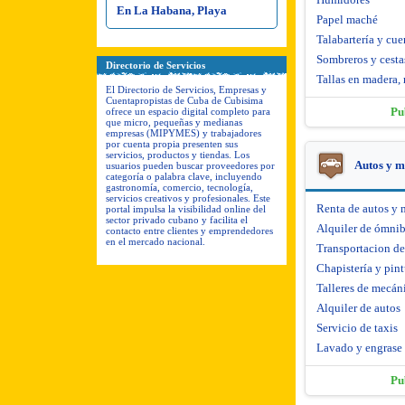
En La Habana, Playa
Papel maché
Talabartería y cue
Sombreros y cesta
Directorio de Servicios
Tallas en madera, 
El Directorio de Servicios, Empresas y
Cuentapropistas de Cuba de Cubisima
Pu
ofrece un espacio digital completo para
que micro, pequeñas y medianas
empresas (MIPYMES) y trabajadores
por cuenta propia presenten sus
servicios, productos y tiendas. Los
Autos y m
usuarios pueden buscar proveedores por
categoría o palabra clave, incluyendo
gastronomía, comercio, tecnología,
servicios creativos y profesionales. Este
Renta de autos y 
portal impulsa la visibilidad online del
sector privado cubano y facilita el
Alquiler de ómni
contacto entre clientes y emprendedores
en el mercado nacional.
Transportacion d
Chapistería y pint
Talleres de mecáni
Alquiler de autos
Servicio de taxis
Lavado y engrase
Pu