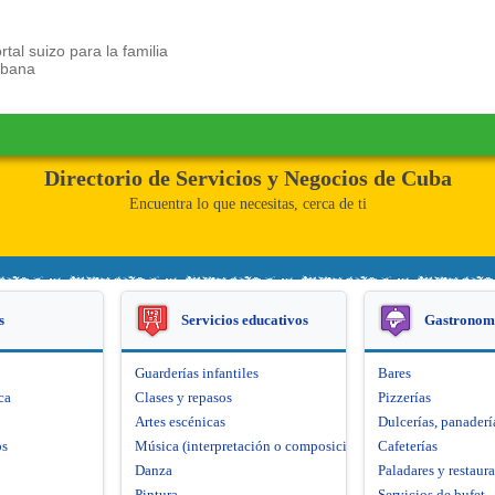
rtal suizo para la familia
ubana
Directorio de Servicios y Negocios de Cuba
Encuentra lo que necesitas, cerca de ti
s
Servicios educativos
Gastronom
Guarderías infantiles
Bares
ca
Clases y repasos
Pizzerías
Artes escénicas
Dulcerías, panaderí
os
Música (interpretación o composición)
Cafeterías
Danza
Paladares y restaur
Pintura
Servicios de bufet