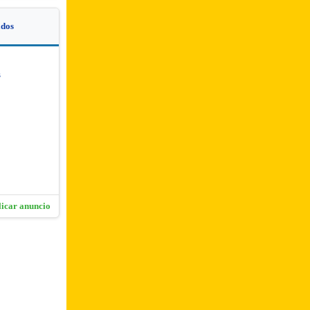
dos
s
licar anuncio