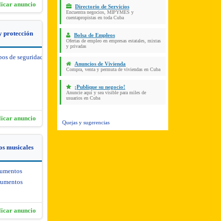
licar anuncio
Directorio de Servicios
Encuentra negocios, MIPYMES y
cuentapropistas en toda Cuba
y protección
Bolsa de Empleos
Ofertas de empleo en empresas estatales, mixtas
y privadas
pos de seguridad y protección
Anuncios de Vivienda
Compra, venta y permuta de viviendas en Cuba
¡Publique su negocio!
Anuncie aquí y sea visible para miles de
usuarios en Cuba
licar anuncio
Quejas y sugerencias
os musicales
rumentos
rumentos
licar anuncio