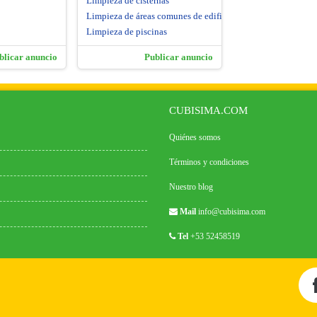
Limpieza de cisternas
Limpieza de áreas comunes de edificios
Limpieza de piscinas
blicar anuncio
Publicar anuncio
CUBISIMA.COM
Quiénes somos
Términos y condiciones
Nuestro blog
Mail
info@cubisima.com
Tel
+53 52458519