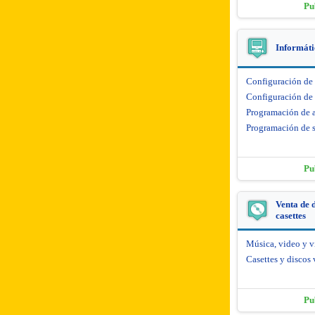
Pu
Informáti
Configuración de
Configuración de 
Programación de 
Programación de s
Pu
Venta de d
casettes
Música, video y 
Casettes y discos 
Pu