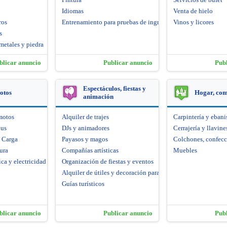
Idiomas
Venta de hielo
ros
Entrenamiento para pruebas de ingreso
Vinos y licores
s
metales y piedra
blicar anuncio
Publicar anuncio
Pub
Espectáculos, fiestas y
otos
Hogar, co
animación
motos
Alquiler de trajes
Carpintería y ebani
bus
DJs y animadores
Cerrajería y llavine
e Carga
Payasos y magos
Colchones, confecc
ura
Compañías artísticas
Muebles
ca y electricidad
Organización de fiestas y eventos
Alquiler de útiles y decoración para fiestas
Guías turísticos
blicar anuncio
Publicar anuncio
Pub