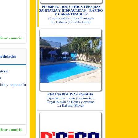
PLOMERO DESTUPIMOS TUBERÍAS
SANITARIA Y HIDRAULICAS – RÁPIDO
Y GARANTIZADO ✅
Construcción y obras, Plomeros
La Habana (10 de Octubre)
licar anuncio
modidades
stería
s
ión y reparación de
PISCINA PISCINAS PASADIA
Espectáculos, fiestas y animación,
Organización de fiestas y eventos
La Habana (Playa)
licar anuncio