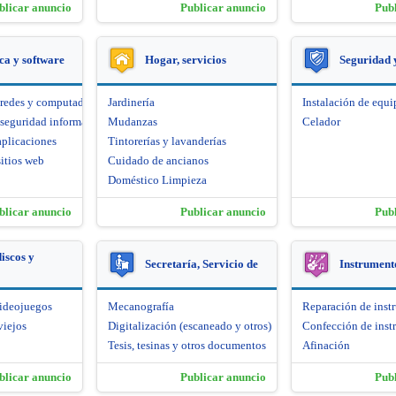
blicar anuncio
Publicar anuncio
Pub
ca y software
Hogar, servicios
Seguridad 
 redes y computadoras
Jardinería
Instalación de equi
seguridad informática
Mudanzas
Celador
aplicaciones
Tintorerías y lavanderías
itios web
Cuidado de ancianos
Doméstico Limpieza
blicar anuncio
Publicar anuncio
Pub
iscos y
Secretaría, Servicio de
Instrument
videojuegos
Mecanografía
Reparación de inst
viejos
Digitalización (escaneado y otros)
Confección de inst
Tesis, tesinas y otros documentos
Afinación
blicar anuncio
Publicar anuncio
Pub