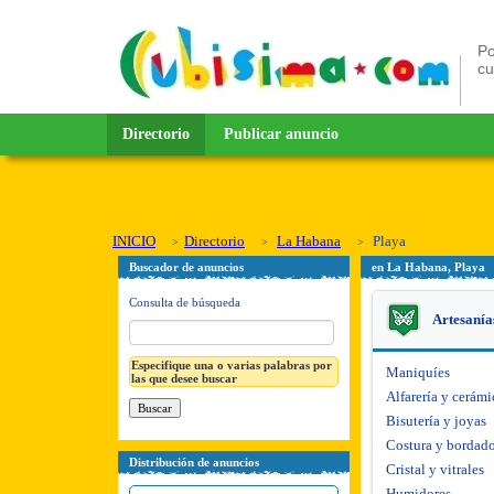
Po
c
Directorio
Publicar anuncio
INICIO
Directorio
La Habana
Playa
Buscador de anuncios
en La Habana, Playa
Consulta de búsqueda
Artesanía
Especifique una o varias palabras por
Maniquíes
las que desee buscar
Alfarería y cerámi
Bisutería y joyas
Costura y bordad
Distribución de anuncios
Cristal y vitrales
Humidores