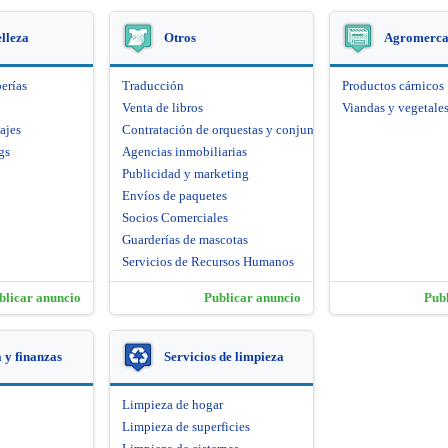
elleza
Otros
Agromerca
erías
Traducción
Productos cárnicos
Venta de libros
Viandas y vegetale
ajes
Contratación de orquestas y conjuntos artísticos
gs
Agencias inmobiliarias
Publicidad y marketing
Envíos de paquetes
Socios Comerciales
Guarderías de mascotas
Servicios de Recursos Humanos
blicar anuncio
Publicar anuncio
Pub
y finanzas
Servicios de limpieza
Limpieza de hogar
Limpieza de superficies