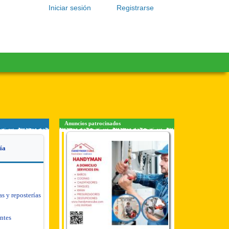
Iniciar sesión
Registrarse
Anuncios patrocinados
ía
as y reposterías
antes