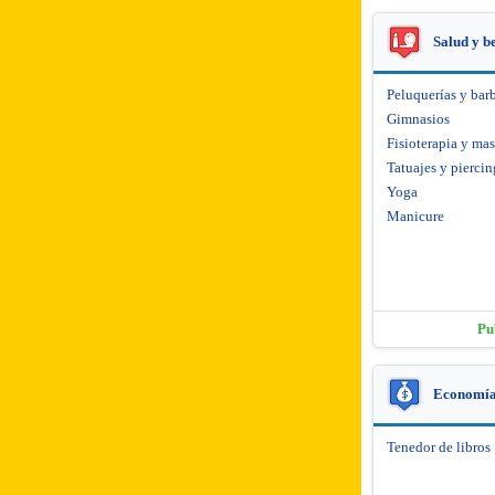
Salud y b
Peluquerías y barb
Gimnasios
Fisioterapia y mas
Tatuajes y piercin
Yoga
Manicure
Pu
Economía 
Tenedor de libros