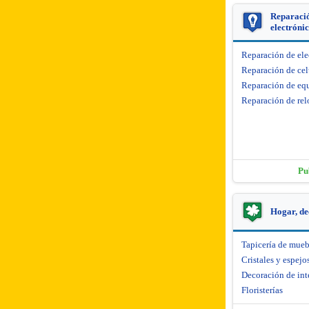
Reparació
electróni
Reparación de el
Reparación de cel
Reparación de equ
Reparación de rel
Pu
Hogar, de
Tapicería de mueb
Cristales y espejo
Decoración de int
Floristerías