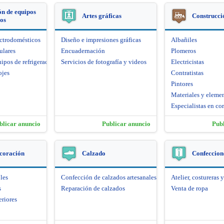
n de equipos
Artes gráficas
Construcci
cos
ectrodomésticos
Diseño e impresiones gráficas
Albañiles
ulares
Encuadernación
Plomeros
ipos de refrigeración
Servicios de fotografía y videos
Electricistas
ojes
Contratistas
Pintores
Materiales y eleme
Especialistas en cor
blicar anuncio
Publicar anuncio
Pub
coración
Calzado
Confeccione
les
Confección de calzados artesanales
Atelier, costureras y
s
Reparación de calzados
Venta de ropa
eriores