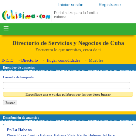
Iniciar sesión
Registrarse
Portal suizo para la familia
cubana
☰
Directorio de Servicios y Negocios de Cuba
Encuentra lo que necesitas, cerca de ti
INICIO
Directorio
Hogar, comodidades
Muebles
Buscador de anuncios
Consulta de búsqueda
Especifique una o varias palabras por las que desee buscar
Distribución de anuncios
En La Habana
Playa
,
Plaza
,
Centro Habana
,
Habana Vieja
,
Regla
,
Habana del Este
,