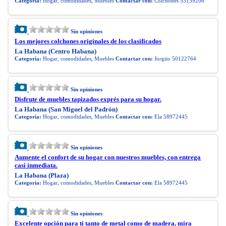
Categoría:
Hogar, comodidades, Muebles
Contactar con:
Colchones 53139206
Sin opiniones
Los mejores colchones originales de los clasificados
La Habana (Centro Habana)
Categoría:
Hogar, comodidades, Muebles
Contactar con:
Jorgito 50122764
Sin opiniones
Disfrute de muebles tapizados exprés para su hogar.
La Habana (San Miguel del Padrón)
Categoría:
Hogar, comodidades, Muebles
Contactar con:
Ela 58972445
Sin opiniones
Aumente el confort de su hogar con nuestros muebles, con entrega
casi inmediata.
La Habana (Plaza)
Categoría:
Hogar, comodidades, Muebles
Contactar con:
Ela 58972445
Sin opiniones
Excelente opción para ti tanto de metal como de madera, mira