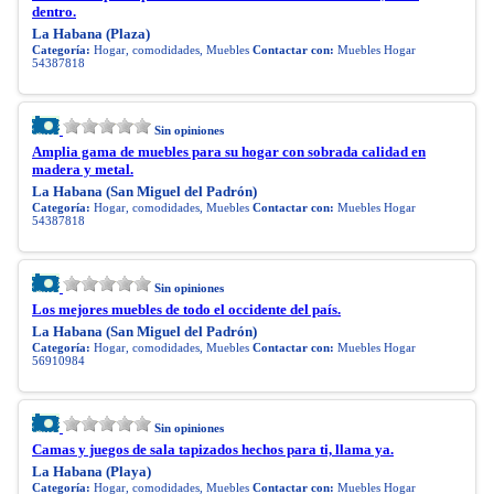
dentro.
La Habana (Plaza)
Categoría:
Hogar, comodidades, Muebles
Contactar con:
Muebles Hogar
54387818
Sin opiniones
Amplia gama de muebles para su hogar con sobrada calidad en
madera y metal.
La Habana (San Miguel del Padrón)
Categoría:
Hogar, comodidades, Muebles
Contactar con:
Muebles Hogar
54387818
Sin opiniones
Los mejores muebles de todo el occidente del país.
La Habana (San Miguel del Padrón)
Categoría:
Hogar, comodidades, Muebles
Contactar con:
Muebles Hogar
56910984
Sin opiniones
Camas y juegos de sala tapizados hechos para ti, llama ya.
La Habana (Playa)
Categoría:
Hogar, comodidades, Muebles
Contactar con:
Muebles Hogar