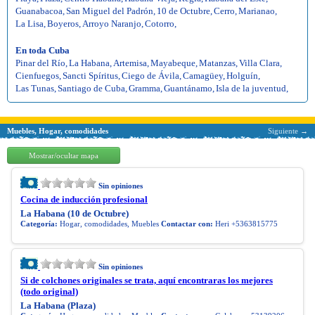
Guanabacoa
,
San Miguel del Padrón
,
10 de Octubre
,
Cerro
,
Marianao
,
La Lisa
,
Boyeros
,
Arroyo Naranjo
,
Cotorro
,
En toda Cuba
Pinar del Río
,
La Habana
,
Artemisa
,
Mayabeque
,
Matanzas
,
Villa Clara
,
Cienfuegos
,
Sancti Spíritus
,
Ciego de Ávila
,
Camagüey
,
Holguín
,
Las Tunas
,
Santiago de Cuba
,
Gramma
,
Guantánamo
,
Isla de la juventud
,
Muebles, Hogar, comodidades
Siguiente →
Mostrar/ocultar mapa
Sin opiniones
Cocina de inducción profesional
La Habana (10 de Octubre)
Categoría:
Hogar, comodidades, Muebles
Contactar con:
Heri +5363815775
Sin opiniones
Si de colchones originales se trata, aquí encontraras los mejores
(todo original)
La Habana (Plaza)