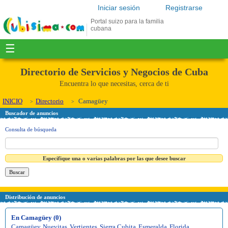
Iniciar sesión
Registrarse
Portal suizo para la familia
cubana
☰
Directorio de Servicios y Negocios de Cuba
Encuentra lo que necesitas, cerca de ti
INICIO
Directorio
Camagüey
Buscador de anuncios
Consulta de búsqueda
Especifique una o varias palabras por las que desee buscar
Distribución de anuncios
En Camagüey (0)
Camagüey
,
Nuevitas
,
Vertientes
,
Sierra Cubita
,
Esmeralda
,
Florida
,