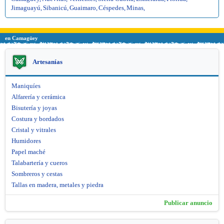
Jimaguayú
,
Sibanicú
,
Guaimaro
,
Céspedes
,
Minas
,
en Camagüey
Artesanías
Maniquíes
Alfarería y cerámica
Bisutería y joyas
Costura y bordados
Cristal y vitrales
Humidores
Papel maché
Talabartería y cueros
Sombreros y cestas
Tallas en madera, metales y piedra
Publicar anuncio