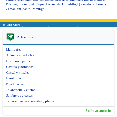
Placetas
,
Encrucijada
,
Sagua La Grande
,
Corralillo
,
Quemado de Guines
,
Camajuaní
,
Santo Domingo
,
en Villa Clara
Artesanías
Maniquíes
Alfarería y cerámica
Bisutería y joyas
Costura y bordados
Cristal y vitrales
Humidores
Papel maché
Talabartería y cueros
Sombreros y cestas
Tallas en madera, metales y piedra
Publicar anuncio