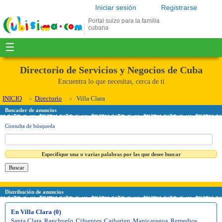
Iniciar sesión
Registrarse
Portal suizo para la familia
cubana
☰
Directorio de Servicios y Negocios de Cuba
Encuentra lo que necesitas, cerca de ti
INICIO
Directorio
Villa Clara
Buscador de anuncios
Consulta de búsqueda
Especifique una o varias palabras por las que desee buscar
Distribución de anuncios
En Villa Clara (0)
Santa Clara
,
Ranchuelo
,
Cifuentes
,
Caibarien
,
Manicaragua
,
Remedios
,