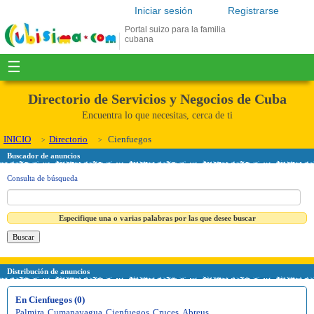
Iniciar sesión
Registrarse
Portal suizo para la familia
cubana
☰
Directorio de Servicios y Negocios de Cuba
Encuentra lo que necesitas, cerca de ti
INICIO
Directorio
Cienfuegos
Buscador de anuncios
Consulta de búsqueda
Especifique una o varias palabras por las que desee buscar
Distribución de anuncios
En Cienfuegos (0)
Palmira
,
Cumanayagua
,
Cienfuegos
,
Cruces
,
Abreus
,