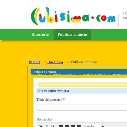
Po
c
Directorio
Publicar anuncio
INICIO
Directorio
Publicar anuncio
Publicar anuncio
Información Primaria
Título del anuncio
(*)
Descripción
Tamaño