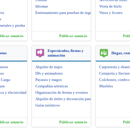
Idiomas
Venta de hielo
ros
Entrenamiento para pruebas de ingreso
Vinos y licores
s
metales y piedra
blicar anuncio
Publicar anuncio
Pub
Espectáculos, fiestas y
otos
Hogar, co
animación
motos
Alquiler de trajes
Carpintería y ebani
bus
DJs y animadores
Cerrajería y llavine
e Carga
Payasos y magos
Colchones, confecc
ura
Compañías artísticas
Muebles
ca y electricidad
Organización de fiestas y eventos
Alquiler de útiles y decoración para fiestas
Guías turísticos
blicar anuncio
Publicar anuncio
Pub