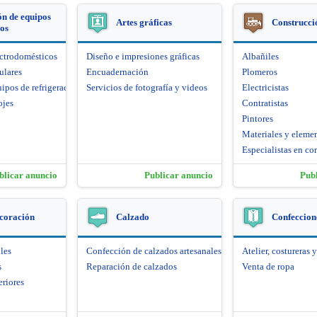
n de equipos
Artes gráficas
Construcci
cos
ectrodomésticos
Diseño e impresiones gráficas
Albañiles
ulares
Encuadernación
Plomeros
ipos de refrigeración
Servicios de fotografía y videos
Electricistas
ojes
Contratistas
Pintores
Materiales y eleme
Especialistas en cor
blicar anuncio
Publicar anuncio
Pub
coración
Calzado
Confeccione
les
Confección de calzados artesanales
Atelier, costureras y
s
Reparación de calzados
Venta de ropa
eriores