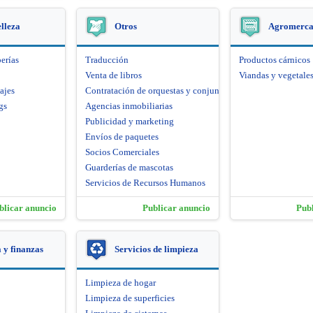
elleza
Otros
Agromerca
erías
Traducción
Productos cárnicos
Venta de libros
Viandas y vegetale
ajes
Contratación de orquestas y conjuntos artísticos
gs
Agencias inmobiliarias
Publicidad y marketing
Envíos de paquetes
Socios Comerciales
Guarderías de mascotas
Servicios de Recursos Humanos
blicar anuncio
Publicar anuncio
Pub
y finanzas
Servicios de limpieza
Limpieza de hogar
Limpieza de superficies