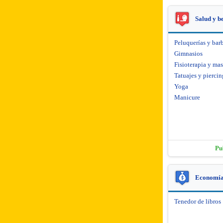
Salud y b
Peluquerías y barb
Gimnasios
Fisioterapia y mas
Tatuajes y piercin
Yoga
Manicure
Pu
Economía 
Tenedor de libros