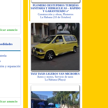
PLOMERO DESTUPIMOS TUBERÍAS
SANITARIA Y HIDRAULICAS – RÁPIDO
Y GARANTIZADO ✅
Construcción y obras, Plomeros
La Habana (10 de Octubre)
licar anuncio
modidades
stería
s
ión y reparación de
TAXI TAXIS LIGEROS VAN MICROBUS
Autos y motos, Servicio de taxis
La Habana (Playa)
licar anuncio