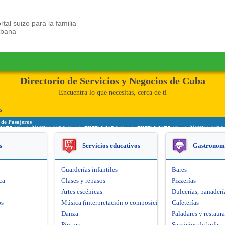
rtal suizo para la familia
ubana
Directorio de Servicios y Negocios de Cuba
Encuentra lo que necesitas, cerca de ti
s
 de Pasajeros
s
Servicios educativos
Gastronom
Guarderías infantiles
Bares
ca
Clases y repasos
Pizzerías
Artes escénicas
Dulcerías, panaderí
os
Música (interpretación o composición)
Cafeterías
Danza
Paladares y restaur
Pintura
Servicios de bufet