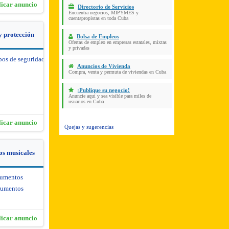
licar anuncio
Directorio de Servicios
Encuentra negocios, MIPYMES y
cuentapropistas en toda Cuba
y protección
Bolsa de Empleos
Ofertas de empleo en empresas estatales, mixtas
y privadas
pos de seguridad y protección
Anuncios de Vivienda
Compra, venta y permuta de viviendas en Cuba
¡Publique su negocio!
Anuncie aquí y sea visible para miles de
usuarios en Cuba
licar anuncio
Quejas y sugerencias
os musicales
rumentos
rumentos
licar anuncio