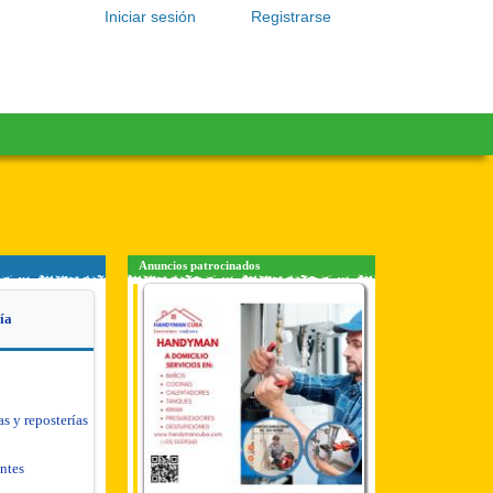
Iniciar sesión
Registrarse
Anuncios patrocinados
ía
as y reposterías
antes