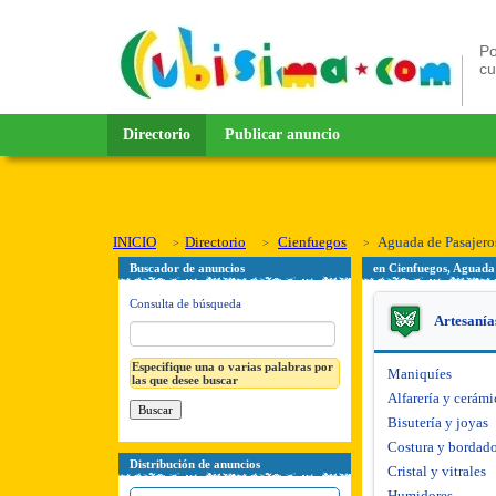
Po
c
Directorio
Publicar anuncio
INICIO
Directorio
Cienfuegos
Aguada de Pasajero
Buscador de anuncios
en Cienfuegos, Aguada
Consulta de búsqueda
Artesanía
Especifique una o varias palabras por
Maniquíes
las que desee buscar
Alfarería y cerámi
Bisutería y joyas
Costura y bordad
Distribución de anuncios
Cristal y vitrales
Humidores