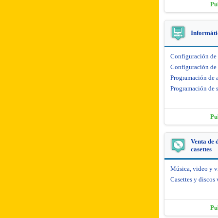
Pu
Informáti
Configuración de
Configuración de 
Programación de 
Programación de s
Pu
Venta de d
casettes
Música, video y 
Casettes y discos 
Pu