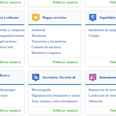
blicar anuncio
Publicar anuncio
Pub
ca y software
Hogar, servicios
Seguridad 
 redes y computadoras
Jardinería
Instalación de equi
seguridad informática
Mudanzas
Celador
aplicaciones
Tintorerías y lavanderías
itios web
Cuidado de ancianos
Doméstico Limpieza
blicar anuncio
Publicar anuncio
Pub
iscos y
Secretaría, Servicio de
Instrument
videojuegos
Mecanografía
Reparación de inst
viejos
Digitalización (escaneado y otros)
Confección de inst
Tesis, tesinas y otros documentos
Afinación
blicar anuncio
Publicar anuncio
Pub