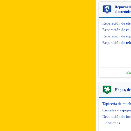
Reparació
electróni
Reparación de el
Reparación de cel
Reparación de equ
Reparación de rel
Pu
Hogar, de
Tapicería de mueb
Cristales y espejo
Decoración de int
Floristerías