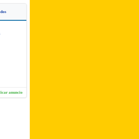
dos
s
licar anuncio