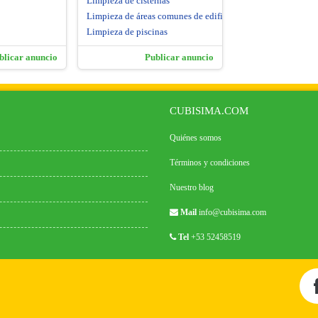
Limpieza de cisternas
Limpieza de áreas comunes de edificios
Limpieza de piscinas
blicar anuncio
Publicar anuncio
CUBISIMA.COM
Quiénes somos
Términos y condiciones
Nuestro blog
Mail
info@cubisima.com
Tel
+53 52458519