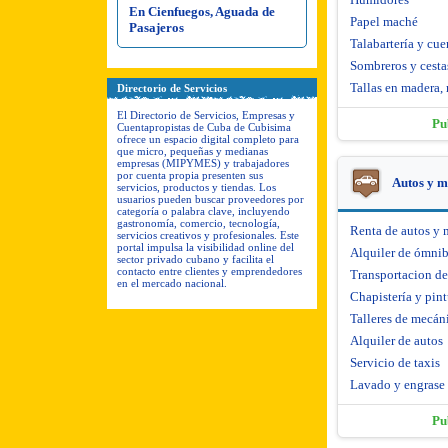
En Cienfuegos, Aguada de
Papel maché
Pasajeros
Talabartería y cue
Sombreros y cesta
Tallas en madera, 
Directorio de Servicios
El Directorio de Servicios, Empresas y
Pu
Cuentapropistas de Cuba de Cubisima
ofrece un espacio digital completo para
que micro, pequeñas y medianas
empresas (MIPYMES) y trabajadores
por cuenta propia presenten sus
Autos y m
servicios, productos y tiendas. Los
usuarios pueden buscar proveedores por
categoría o palabra clave, incluyendo
gastronomía, comercio, tecnología,
Renta de autos y 
servicios creativos y profesionales. Este
portal impulsa la visibilidad online del
Alquiler de ómni
sector privado cubano y facilita el
contacto entre clientes y emprendedores
Transportacion d
en el mercado nacional.
Chapistería y pint
Talleres de mecáni
Alquiler de autos
Servicio de taxis
Lavado y engrase
Pu