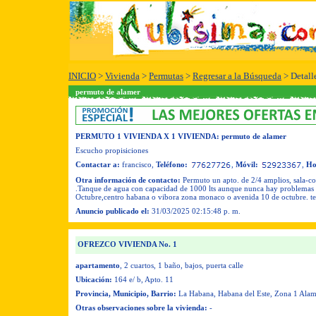
INICIO
>
Vivienda
>
Permutas
>
Regresar a la Búsqueda
> Detall
permuto de alamer
PERMUTO 1 VIVIENDA X 1 VIVIENDA
: permuto de alamer
Escucho propisiciones
Contactar a:
francisco
,
Teléfono:
,
Móvil:
,
Ho
Otra información de contacto:
Permuto un apto. de 2/4 amplios, sala-c
.Tanque de agua con capacidad de 1000 lts aunque nunca hay problemas c
Octubre,centro habana o vibora zona monaco o avenida 10 de octubre. t
Anuncio publicado el:
31/03/2025 02:15:48 p. m.
OFREZCO VIVIENDA No. 1
apartamento
, 2 cuartos
, 1 baño
, bajos, puerta calle
Ubicación:
164 e/ b, Apto. 11
Provincia, Municipio, Barrio:
La Habana, Habana del Este, Zona 1 Alam
Otras observaciones sobre la vivienda:
-