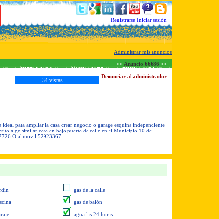
Registrarse
Iniciar sesión
Administrar mis anuncios
<<
Anuncio 66686
>>
Denunciar al administrador
34 vistas
 ideal para ampliar la casa crear negocio o garage esquina independiente
o algo similar casa en bajo puerta de calle en el Municipio 10 de
627726 O al movil 52923367.
rdín
gas de la calle
iscina
gas de balón
araje
agua las 24 horas