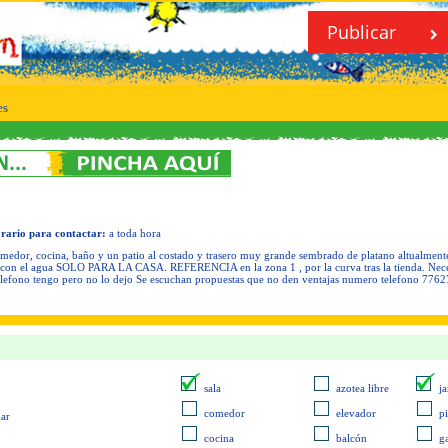
Publicar
es
rario para contactar:
a toda hora
omedor, cocina, baño y un patio al costado y trasero muy grande sembrado de platano altualmente
on el agua SOLO PARA LA CASA. REFERENCIA en la zona 1 , por la curva tras la tienda. Necesit
elefono tengo pero no lo dejo Se escuchan propuestas que no den ventajas numero telefono 77
sala
azotea libre
ja
comedor
elevador
p
ar
cocina
balcón
g