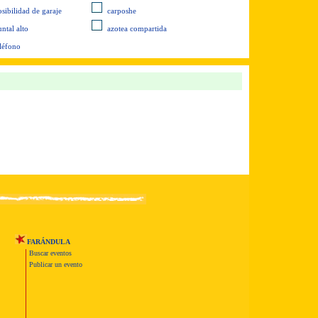
osibilidad de garaje
carposhe
ntal alto
azotea compartida
eléfono
FARÁNDULA
Buscar eventos
Publicar un evento