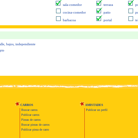
sala-comedor
terraza
p
cocina-comedor
patio
pu
barbacoa
portal
t
alle, bajos, independiente
pio
CARROS
AMISTADES
Buscar carros
Publicar un perfil
Publicar carros
Piezas de carros
Buscar piezas de carros
Publicar pieza de carro