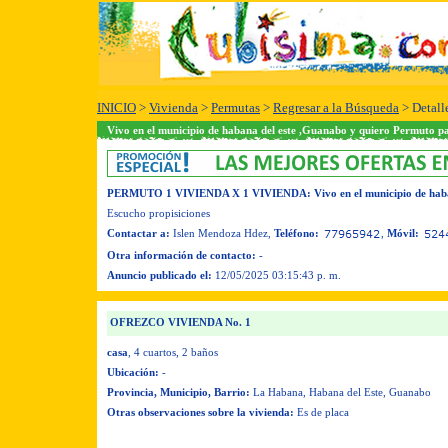
INICIO
>
Vivienda
>
Permutas
>
Regresar a la Búsqueda
> Detall
Vivo en el municipio de habana del este ,Guanabo y quiero Permuto
PERMUTO 1 VIVIENDA X 1 VIVIENDA
: Vivo en el municipio de h
Escucho propisiciones
Contactar a:
Islen Mendoza Hdez
,
Teléfono:
,
Móvil:
Otra información de contacto:
-
Anuncio publicado el:
12/05/2025 03:15:43 p. m.
OFREZCO VIVIENDA No. 1
casa
, 4 cuartos
, 2 baños
Ubicación:
-
Provincia, Municipio, Barrio:
La Habana, Habana del Este, Guanabo
Otras observaciones sobre la vivienda:
Es de placa