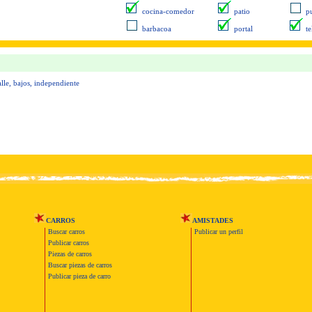
cocina-comedor
patio
pu
barbacoa
portal
t
alle, bajos, independiente
CARROS
AMISTADES
Buscar carros
Publicar un perfil
Publicar carros
Piezas de carros
Buscar piezas de carros
Publicar pieza de carro