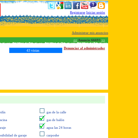
Registrarse
Iniciar sesión
Administrar mis anuncios
<<
Anuncio 66693
>>
Denunciar al administrador
43 vistas
rdín
gas de la calle
iscina
gas de balón
araje
agua las 24 horas
osibilidad de garaje
carposhe