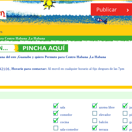
Publicar
es
 para Centro Habana ,La Habana
abana del este ,Guanabo y quiero Permuto para Centro Habana ,La Habana
,
Horario para contactar:
Al movil en cualquier horario al fijo despues de las 7pm
sala
azotea libre
ja
comedor
elevador
p
cocina
balcón
g
sala-comedor
terraza
p