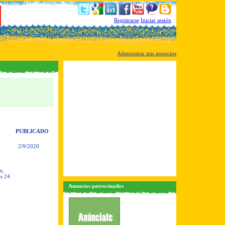
Registrarse
Iniciar sesión
Administrar mis anuncios
PUBLICADO
2/9/2020
n,
as 24
Anuncios patrocinados