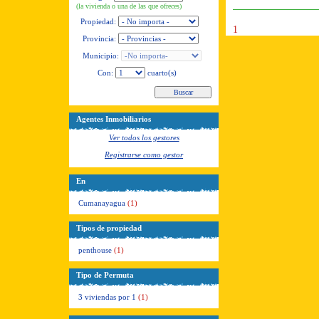
(la vivienda o una de las que ofreces)
Propiedad:
1
Provincia:
Municipio:
Con:
cuarto(s)
Agentes Inmobiliarios
Ver todos los gestores
Registrarse como gestor
En
Cumanayagua
(1)
Tipos de propiedad
penthouse
(1)
Tipo de Permuta
3 viviendas por 1
(1)