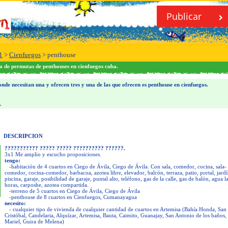
Publicar
1
>
Cienfuegos
>
penthouse
a de permutas de penthouses en cienfuegos cuba.
nde necesitan una y ofrecen tres y una de las que ofrecen es penthouse en cienfuegos.
.
DESCRIPCION
??????????? ????? ????? ?????????? ??????.
3x1 Me amplio y escucho proposiciones.
tengo:
-habitación de 4 cuartos en Ciego de Ávila, Ciego de Ávila. Con sala, comedor, cocina, sala-
comedor, cocina-comedor, barbacoa, azotea libre, elevador, balcón, terraza, patio, portal, jardí
piscina, garaje, posibilidad de garaje, puntal alto, teléfono, gas de la calle, gas de balón, agua l
horas, carposhe, azotea compartida.
-terreno de 5 cuartos en Ciego de Ávila, Ciego de Ávila
-penthouse de 8 cuartos en Cienfuegos, Cumanayagua
necesito:
- cualquier tipo de vivienda de cualquier cantidad de cuartos en Artemisa (Bahía Honda, San
Cristóbal, Candelaria, Alquízar, Artemisa, Bauta, Caimito, Guanajay, San Antonio de los baños,
Mariel, Guira de Melena)