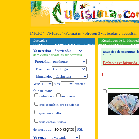
INICIO
>
Vivienda
>
Permutas
>
ofrecen 3 viviendas y necesitan 
Buscador
Resultados de la búsqued
Yo necesito:
anuncios de permutas do
(la vivienda o una de las que necesitas)
1 de 1
Propiedad:
Deshacer esta búsqueda..
Provincia:
1
Municipio:
Mín:
Máx:
cuartos
Que quieran:
reducirse
/
ampliarse
que escuchen propocisiones
que den vuelto
que quieran vuelto
USD
de menos de:
Yo tengo: