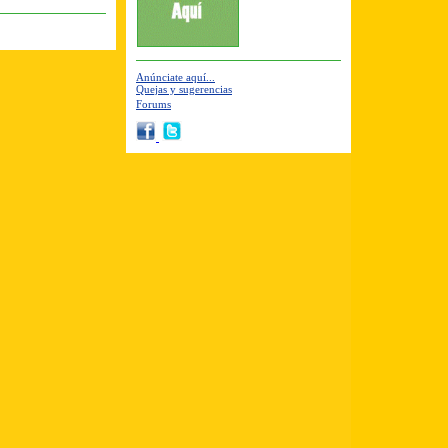
Anúnciate aquí...
Quejas y sugerencias
Forums