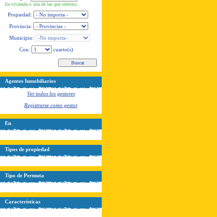
(la vivienda o una de las que ofreces)
Propiedad:
Provincia:
Municipio:
Con:
cuarto(s)
Agentes Inmobiliarios
Ver todos los gestores
Registrarse como gestor
En
Tipos de propiedad
Tipo de Permuta
Características