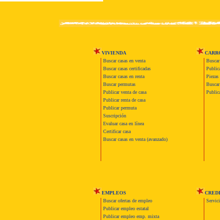
VIVIENDA
CARR
Buscar casas en venta
Buscar
Buscar casas certificadas
Publica
Buscar casas en renta
Piezas 
Buscar permutas
Buscar 
Publicar venta de casa
Publica
Publicar renta de casa
Publicar permuta
Suscripción
Evaluar casa en línea
Certificar casa
Buscar casas en venta (avanzado)
EMPLEOS
CRED
Buscar ofertas de empleo
Servic
Publicar empleo estatal
Publicar empleo emp. mixta