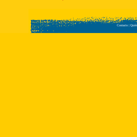
Contacto
|
Quié