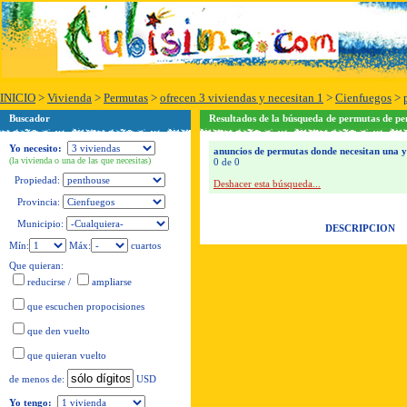
INICIO
>
Vivienda
>
Permutas
>
ofrecen 3 viviendas y necesitan 1
>
Cienfuegos
>
Buscador
Resultados de la búsqueda de permutas de pe
Yo necesito:
anuncios de permutas donde necesitan una y o
(la vivienda o una de las que necesitas)
0 de 0
Propiedad:
Deshacer esta búsqueda...
Provincia:
Municipio:
DESCRIPCION
Mín:
Máx:
cuartos
Que quieran:
reducirse
/
ampliarse
que escuchen propocisiones
que den vuelto
que quieran vuelto
USD
de menos de:
Yo tengo: