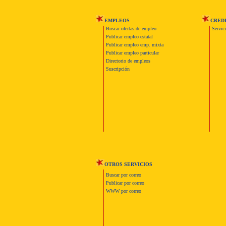
EMPLEOS
CRED
Buscar ofertas de empleo
Servic
Publicar empleo estatal
Publicar empleo emp. mixta
Publicar empleo particular
Directorio de empleos
Suscripción
OTROS SERVICIOS
Buscar por correo
Publicar por correo
WWW por correo