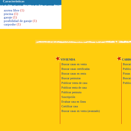
Características
azotea libre
(1)
piscina
(1)
garaje
(1)
posibilidad de garaje
(1)
carposhe
(1)
VIVIENDA
CARR
Buscar casas en venta
Buscar
Buscar casas certificadas
Publica
Buscar casas en renta
Piezas 
Buscar permutas
Buscar 
Publicar venta de casa
Publica
Publicar renta de casa
Publicar permuta
Suscripción
Evaluar casa en línea
Certificar casa
Buscar casas en venta (avanzado)