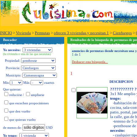
INICIO
>
Vivienda
>
Permutas
>
ofrecen 3 viviendas y necesitan 1
>
Cienfuegos
>
Buscador
Resultados de la búsqueda de permutas de p
Yo necesito:
anuncios de permutas donde necesitan una y 
(la vivienda o una de las que necesitas)
1 de 1
Propiedad:
Deshacer esta búsqueda...
Provincia:
1
Municipio:
DESCRIPCION
Mín:
Máx:
cuartos
??????????? ?
Que quieran:
3x1 Me amplio y
reducirse
/
ampliarse
tengo:
-habitación de 
que escuchen propocisiones
cocina, sala-com
que den vuelto
patio, portal, ja
la calle, gas de
que quieran vuelto
-terreno de 5 c
-penthouse de 
USD
de menos de:
necesito:
- cualquier tip
Yo tengo: