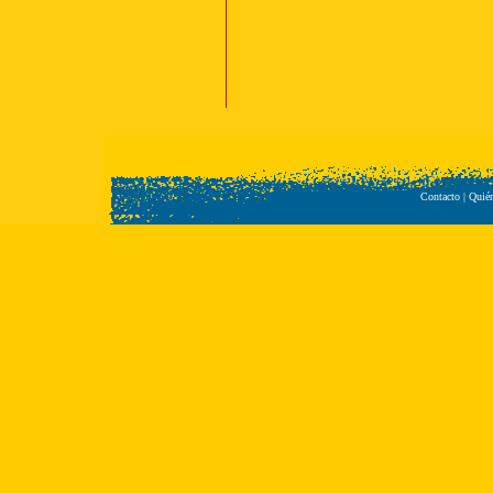
Contacto
|
Quié