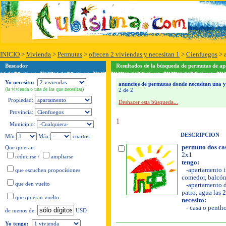
INICIO
>
Vivienda
>
Permutas
>
ofrecen 2 viviendas y necesitan 1
>
Cienfuegos
>
Buscador
Resultados de la búsqueda de permutas de ap
Yo necesito:
anuncios de permutas donde necesitan una y 
(la vivienda o una de las que necesitas)
2 de 2
Propiedad:
Deshacer esta búsqueda...
Provincia:
1
Municipio:
DESCRIPCION
Mín:
Máx:
cuartos
permuto dos cas
Que quieran:
2x1
reducirse
/
ampliarse
tengo:
-apartamento in
que escuchen propocisiones
comedor, balcón,
que den vuelto
-apartamento de
patio, agua las 
que quieran vuelto
necesito:
- casa o pentho
USD
de menos de:
Yo tengo: