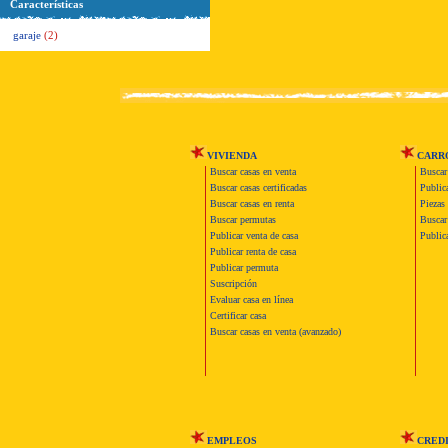
Características
garaje
(2)
VIVIENDA
CARR
Buscar casas en venta
Buscar
Buscar casas certificadas
Publica
Buscar casas en renta
Piezas 
Buscar permutas
Buscar 
Publicar venta de casa
Publica
Publicar renta de casa
Publicar permuta
Suscripción
Evaluar casa en línea
Certificar casa
Buscar casas en venta (avanzado)
EMPLEOS
CRED