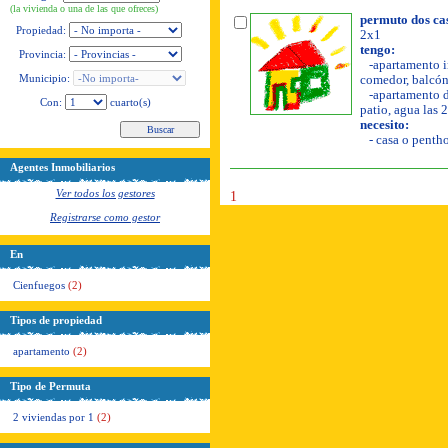
(la vivienda o una de las que ofreces)
permuto dos cas
Propiedad:
2x1
tengo:
Provincia:
-apartamento in
Municipio:
comedor, balcón,
-apartamento de
Con:
cuarto(s)
patio, agua las 
necesito:
- casa o pentho
Agentes Inmobiliarios
Ver todos los gestores
1
Registrarse como gestor
En
Cienfuegos
(2)
Tipos de propiedad
apartamento
(2)
Tipo de Permuta
2 viviendas por 1
(2)