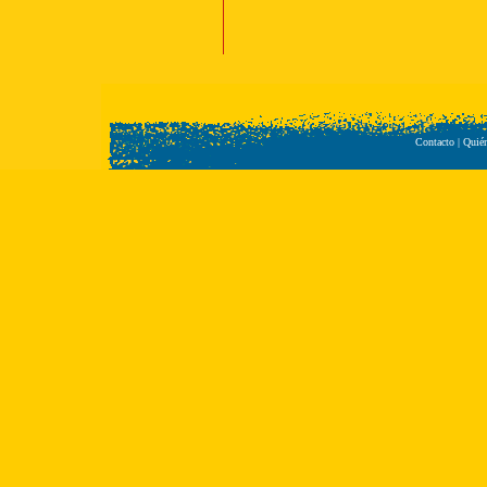
Contacto
|
Quié