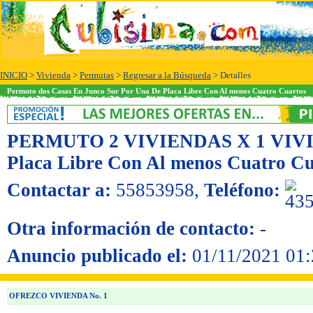
INICIO
>
Vivienda
>
Permutas
>
Regresar a la Búsqueda
> Detalles
Permuto dos Casas En Junco Sur Por Una De Placa Libre Con Al menos Cuatro Cuartos
PERMUTO 2 VIVIENDAS X 1 VIV
Placa Libre Con Al menos Cuatro Cu
Contactar a:
55853958
,
Teléfono:
Otra información de contacto:
-
Anuncio publicado el:
01/11/2021 01:
OFREZCO VIVIENDA No. 1