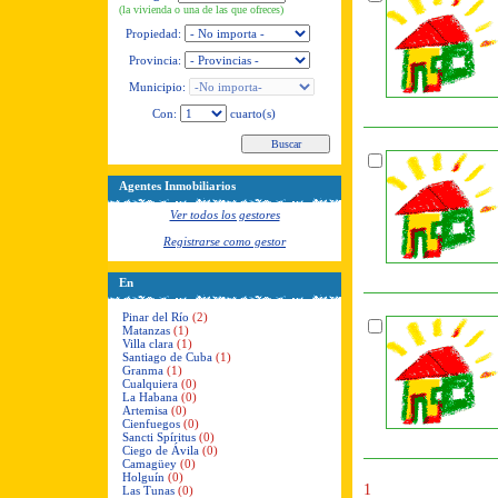
(la vivienda o una de las que ofreces)
Propiedad:
Provincia:
Municipio:
Con:
cuarto(s)
Agentes Inmobiliarios
Ver todos los gestores
Registrarse como gestor
En
Pinar del Río
(2)
Matanzas
(1)
Villa clara
(1)
Santiago de Cuba
(1)
Granma
(1)
Cualquiera
(0)
La Habana
(0)
Artemisa
(0)
Cienfuegos
(0)
Sancti Spíritus
(0)
Ciego de Ávila
(0)
Camagüey
(0)
Holguín
(0)
1
Las Tunas
(0)