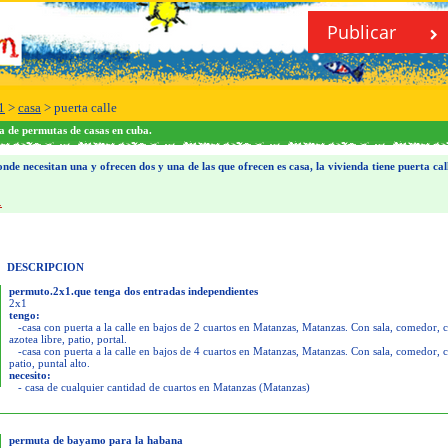
Publicar
1
>
casa
>
puerta calle
a de permutas de casas en cuba.
de necesitan una y ofrecen dos y una de las que ofrecen es casa, la vivienda tiene puerta cal
.
DESCRIPCION
permuto.2x1.que tenga dos entradas independientes
2x1
tengo:
-casa con puerta a la calle en bajos de 2 cuartos en Matanzas, Matanzas. Con sala, comedor, c
azotea libre, patio, portal.
-casa con puerta a la calle en bajos de 4 cuartos en Matanzas, Matanzas. Con sala, comedor, c
patio, puntal alto.
necesito:
- casa de cualquier cantidad de cuartos en Matanzas (Matanzas)
permuta de bayamo para la habana