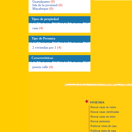
Guantánamo
(0)
Isla de la juventud
(0)
Mayabeque
(0)
Tipos de propiedad
casa
(4)
Tipo de Permuta
2 viviendas por 1
(4)
Características
puerta calle
(4)
VIVIENDA
Buscar casas en venta
Buscar casas certificadas
Buscar casas en renta
Buscar permutas
Publicar venta de casa
Publicar renta de casa