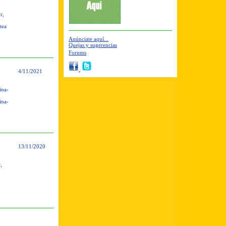
r,
tea
Anúnciate aquí...
Quejas y sugerencias
Forums
4/11/2021
ina-
ina-
13/11/2020
,