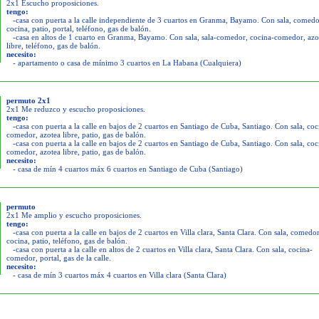
2x1 Escucho proposiciones.
tengo:
-casa con puerta a la calle independiente de 3 cuartos en Granma, Bayamo. Con sala, comedo
cocina, patio, portal, teléfono, gas de balón.
-casa en altos de 1 cuarto en Granma, Bayamo. Con sala, sala-comedor, cocina-comedor, azo
libre, teléfono, gas de balón.
necesito:
- apartamento o casa de mínimo 3 cuartos en La Habana (Cualquiera)
permuto 2x1
2x1 Me reduzco y escucho proposiciones.
tengo:
-casa con puerta a la calle en bajos de 2 cuartos en Santiago de Cuba, Santiago. Con sala, coc
comedor, azotea libre, patio, gas de balón.
-casa con puerta a la calle en bajos de 2 cuartos en Santiago de Cuba, Santiago. Con sala, coc
comedor, azotea libre, patio, gas de balón.
necesito:
- casa de mín 4 cuartos máx 6 cuartos en Santiago de Cuba (Santiago)
permuto
2x1 Me amplio y escucho proposiciones.
tengo:
-casa con puerta a la calle en bajos de 2 cuartos en Villa clara, Santa Clara. Con sala, comedor
cocina, patio, teléfono, gas de balón.
-casa con puerta a la calle en altos de 2 cuartos en Villa clara, Santa Clara. Con sala, cocina-
comedor, portal, gas de la calle.
necesito:
- casa de mín 3 cuartos máx 4 cuartos en Villa clara (Santa Clara)