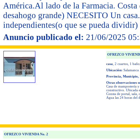
América.Al lado de la Farmacia. Costa d
desahogo grande) NECESITO Un casa.Pr
independientes(o que se pueda dividir)
Anuncio publicado el:
21/06/2025 05:
OFREZCO VIVIENDA
casa
, 2 cuartos
, 1 baño
Ubicación:
Salamanca 
Provincia, Municipio,
Otras observaciones s
Casa de mampostería y p
constructivo. Ubicada 
Consta de portal, sala,
Agua las 24 horas del d
OFREZCO VIVIENDA No. 2