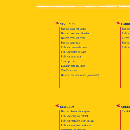
VIVIENDA
CARR
Buscar casas en venta
Buscar
Buscar casas certificadas
Publica
Buscar casas en renta
Piezas 
Buscar permutas
Buscar 
Publicar venta de casa
Publica
Publicar renta de casa
Publicar permuta
Suscripción
Evaluar casa en línea
Certificar casa
Buscar casas en venta (avanzado)
EMPLEOS
CRED
Buscar ofertas de empleo
Servic
Publicar empleo estatal
Publicar empleo emp. mixta
Publicar empleo particular
Directorio de empleos