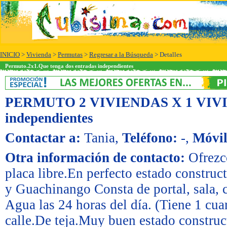
INICIO
>
Vivienda
>
Permutas
>
Regresar a la Búsqueda
> Detalles
Permuto.2x1.Que tenga dos entradas independientes
PERMUTO 2 VIVIENDAS X 1 VIV
independientes
Contactar a:
Tania
,
Teléfono:
-
,
Móvil
Otra información de contacto:
Ofrezc
placa libre.En perfecto estado constru
y Guachinango Consta de portal, sala, c
Agua las 24 horas del día. (Tiene 1 cua
calle.De teja.Muy buen estado construc