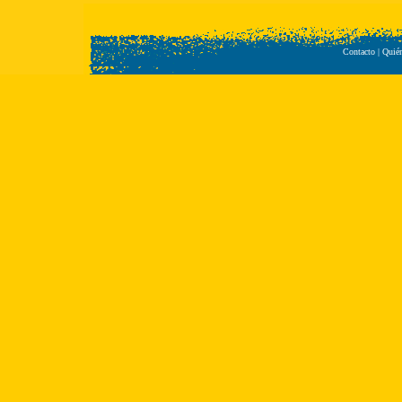
Contacto
|
Quié