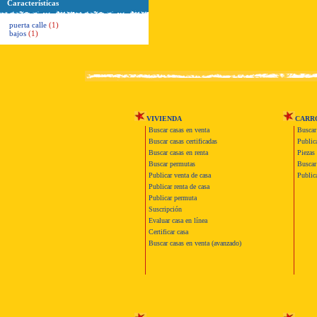
Características
puerta calle
(1)
bajos
(1)
VIVIENDA
CARR
Buscar casas en venta
Buscar
Buscar casas certificadas
Publica
Buscar casas en renta
Piezas 
Buscar permutas
Buscar 
Publicar venta de casa
Publica
Publicar renta de casa
Publicar permuta
Suscripción
Evaluar casa en línea
Certificar casa
Buscar casas en venta (avanzado)