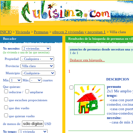
INICIO
>
Vivienda
>
Permutas
>
ofrecen 2 viviendas y necesitan 1
>
Villa clara
Buscador
Resultados de la búsqueda de permutas en vil
Yo necesito:
anuncios de permutas donde necesitan una y o
(la vivienda o una de las que necesitas)
1 de 1
Propiedad:
Deshacer esta búsqueda...
Provincia:
1
Municipio:
DESCRIPCION
Mín:
Máx:
cuartos
permuto
Que quieran:
2x1 Me amplio y
reducirse
/
ampliarse
tengo:
-casa con puerta
que escuchen propocisiones
comedor, cocina,
que den vuelto
-casa con puerta
cocina-comedor, 
que quieran vuelto
necesito:
- casa de mín 3 
USD
de menos de:
Yo tengo: