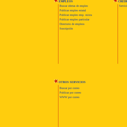
EMPLEOS
CRED
Buscar ofertas de empleo
Servic
Publicar empleo estatal
Publicar empleo emp. mixta
Publicar empleo particular
Directorio de empleos
Suscripción
OTROS SERVICIOS
Buscar por correo
Publicar por correo
WWW por correo