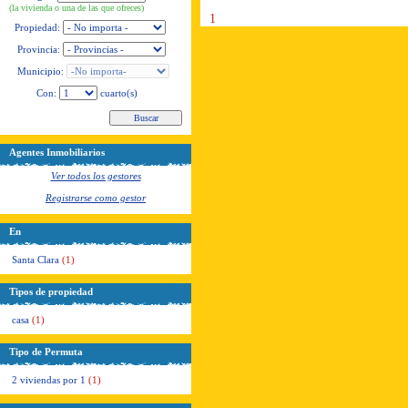
(la vivienda o una de las que ofreces)
1
Propiedad:
Provincia:
Municipio:
Con:
cuarto(s)
Agentes Inmobiliarios
Ver todos los gestores
Registrarse como gestor
En
Santa Clara
(1)
Tipos de propiedad
casa
(1)
Tipo de Permuta
2 viviendas por 1
(1)