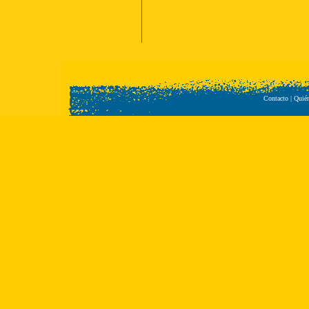
Contacto
|
Quié