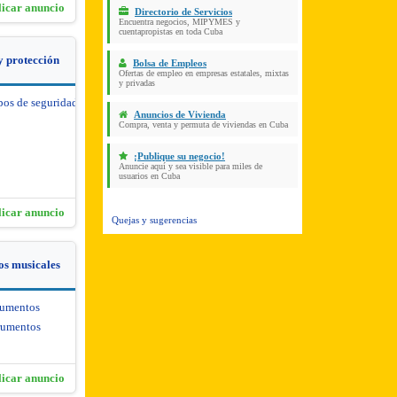
licar anuncio
Directorio de Servicios
Encuentra negocios, MIPYMES y
cuentapropistas en toda Cuba
y protección
Bolsa de Empleos
Ofertas de empleo en empresas estatales, mixtas
y privadas
pos de seguridad y protección
Anuncios de Vivienda
Compra, venta y permuta de viviendas en Cuba
¡Publique su negocio!
Anuncie aquí y sea visible para miles de
usuarios en Cuba
licar anuncio
Quejas y sugerencias
os musicales
rumentos
rumentos
licar anuncio