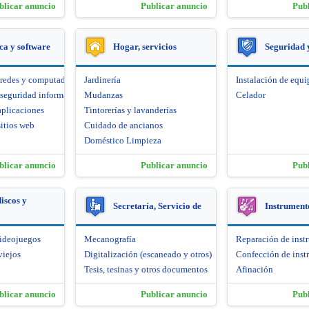
blicar anuncio
Publicar anuncio
Pub
ca y software
Hogar, servicios
Seguridad 
 redes y computadoras
Jardinería
Instalación de equi
seguridad informática
Mudanzas
Celador
aplicaciones
Tintorerías y lavanderías
itios web
Cuidado de ancianos
Doméstico Limpieza
blicar anuncio
Publicar anuncio
Pub
iscos y
Secretaría, Servicio de
Instrument
videojuegos
Mecanografía
Reparación de inst
viejos
Digitalización (escaneado y otros)
Confección de inst
Tesis, tesinas y otros documentos
Afinación
blicar anuncio
Publicar anuncio
Pub