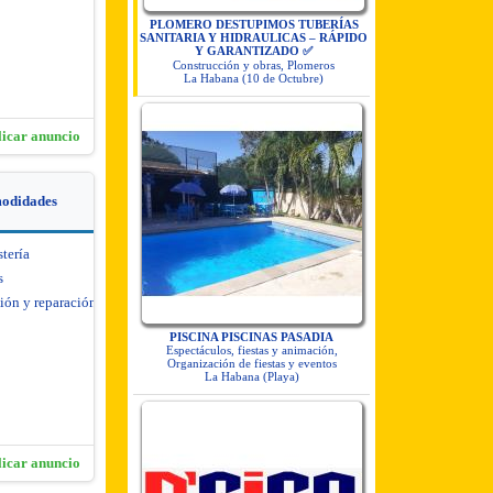
PLOMERO DESTUPIMOS TUBERÍAS
SANITARIA Y HIDRAULICAS – RÁPIDO
Y GARANTIZADO ✅
Construcción y obras, Plomeros
La Habana (10 de Octubre)
licar anuncio
modidades
stería
s
ión y reparación de
PISCINA PISCINAS PASADIA
Espectáculos, fiestas y animación,
Organización de fiestas y eventos
La Habana (Playa)
licar anuncio