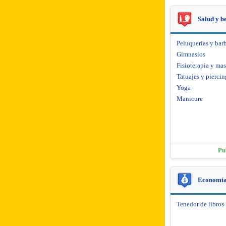
Salud y b
Peluquerías y barb
Gimnasios
Fisioterapia y mas
Tatuajes y piercin
Yoga
Manicure
Pu
Economía 
Tenedor de libros