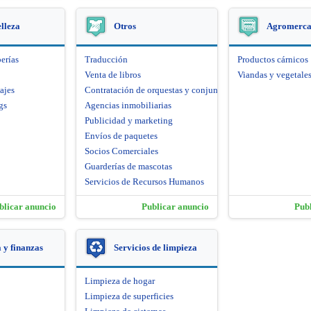
elleza
Otros
Agromerca
erías
Traducción
Productos cárnicos
Venta de libros
Viandas y vegetale
ajes
Contratación de orquestas y conjuntos artísticos
gs
Agencias inmobiliarias
Publicidad y marketing
Envíos de paquetes
Socios Comerciales
Guarderías de mascotas
Servicios de Recursos Humanos
blicar anuncio
Publicar anuncio
Pub
y finanzas
Servicios de limpieza
Limpieza de hogar
Limpieza de superficies