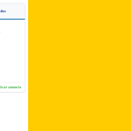
dos
s
licar anuncio