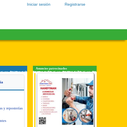
Iniciar sesión
Registrarse
Anuncios patrocinados
ía
as y reposterías
antes