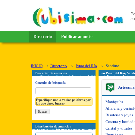
Po
c
Directorio
Publicar anuncio
INICIO
Directorio
Pinar del Río
Sandino
Buscador de anuncios
en Pinar del Río, Sand
Consulta de búsqueda
Artesanía
Especifique una o varias palabras por
Maniquíes
las que desee buscar
Alfarería y cerámi
Bisutería y joyas
Costura y bordad
Distribución de anuncios
Cristal y vitrales
Humidores