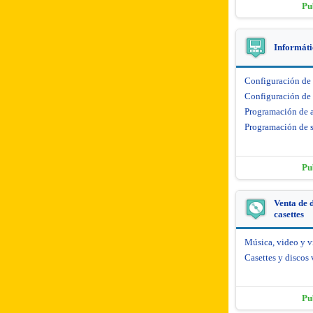
Pu
Informáti
Configuración de
Configuración de 
Programación de 
Programación de s
Pu
Venta de d
casettes
Música, video y 
Casettes y discos 
Pu