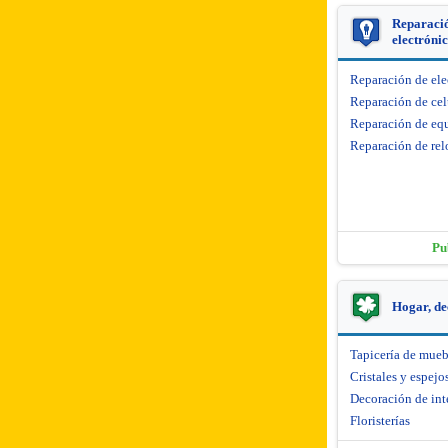
Reparació
electróni
Reparación de el
Reparación de cel
Reparación de equ
Reparación de rel
Pu
Hogar, de
Tapicería de mueb
Cristales y espejo
Decoración de int
Floristerías