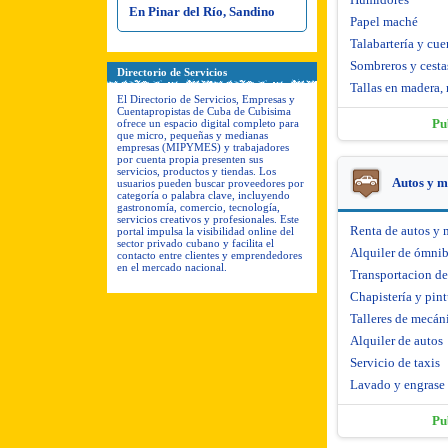
En Pinar del Río, Sandino
Papel maché
Talabartería y cue
Sombreros y cesta
Directorio de Servicios
Tallas en madera, 
El Directorio de Servicios, Empresas y
Cuentapropistas de Cuba de Cubisima
Pu
ofrece un espacio digital completo para
que micro, pequeñas y medianas
empresas (MIPYMES) y trabajadores
por cuenta propia presenten sus
servicios, productos y tiendas. Los
Autos y m
usuarios pueden buscar proveedores por
categoría o palabra clave, incluyendo
gastronomía, comercio, tecnología,
servicios creativos y profesionales. Este
Renta de autos y 
portal impulsa la visibilidad online del
sector privado cubano y facilita el
Alquiler de ómni
contacto entre clientes y emprendedores
en el mercado nacional.
Transportacion d
Chapistería y pint
Talleres de mecáni
Alquiler de autos
Servicio de taxis
Lavado y engrase
Pu