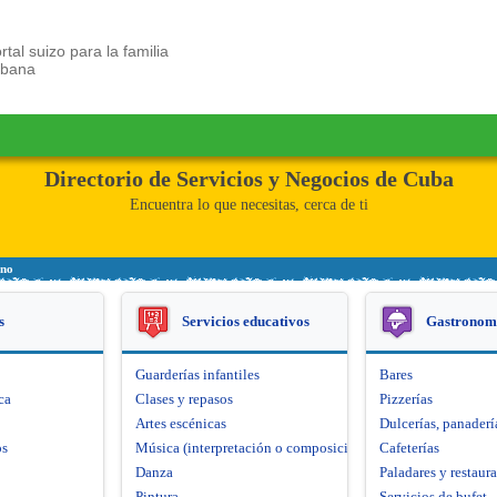
rtal suizo para la familia
ubana
Directorio de Servicios y Negocios de Cuba
Encuentra lo que necesitas, cerca de ti
ino
s
Servicios educativos
Gastronom
Guarderías infantiles
Bares
ca
Clases y repasos
Pizzerías
Artes escénicas
Dulcerías, panaderí
os
Música (interpretación o composición)
Cafeterías
Danza
Paladares y restaur
Pintura
Servicios de bufet