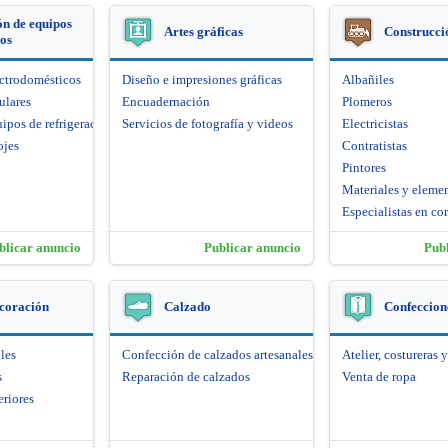
n de equipos
Artes gráficas
Construcci
cos
ectrodomésticos
Diseño e impresiones gráficas
Albañiles
ulares
Encuadernación
Plomeros
ipos de refrigeración
Servicios de fotografía y videos
Electricistas
ojes
Contratistas
Pintores
Materiales y eleme
Especialistas en cor
blicar anuncio
Publicar anuncio
Pub
coración
Calzado
Confeccione
les
Confección de calzados artesanales
Atelier, costureras y
s
Reparación de calzados
Venta de ropa
eriores