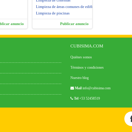
Limpieza de cisternas
Limpieza de áreas comunes de edificios
Limpieza de piscinas
blicar anuncio
Publicar anuncio
CUBISIMA.COM
Quiénes somos
Términos y condiciones
Nuestro blog
Mail
info@cubisima.com
Tel
+53 52458519