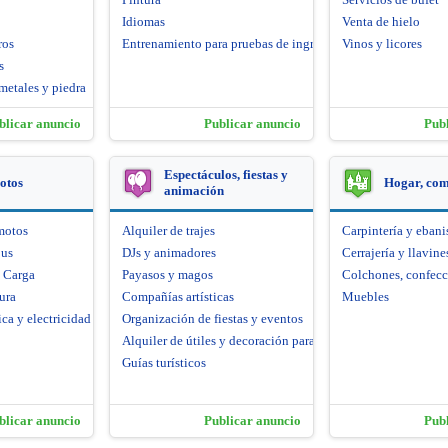
Idiomas
Venta de hielo
ros
Entrenamiento para pruebas de ingreso
Vinos y licores
s
metales y piedra
blicar anuncio
Publicar anuncio
Pub
Espectáculos, fiestas y
otos
Hogar, co
animación
motos
Alquiler de trajes
Carpintería y ebani
bus
DJs y animadores
Cerrajería y llavine
e Carga
Payasos y magos
Colchones, confecc
ura
Compañías artísticas
Muebles
ca y electricidad
Organización de fiestas y eventos
Alquiler de útiles y decoración para fiestas
Guías turísticos
blicar anuncio
Publicar anuncio
Pub