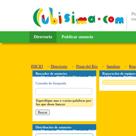
Po
c
Directorio
Publicar anuncio
INICIO
Directorio
Pinar del Río
Sandino
Repa
Buscador de anuncios
Reparación de equipos 
Consulta de búsqueda
Especifique una o varias palabras por
las que desee buscar
Distribución de anuncios