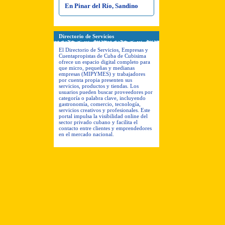
En Pinar del Río, Sandino
Directorio de Servicios
El Directorio de Servicios, Empresas y
Cuentapropistas de Cuba de Cubisima
ofrece un espacio digital completo para
que micro, pequeñas y medianas
empresas (MIPYMES) y trabajadores
por cuenta propia presenten sus
servicios, productos y tiendas. Los
usuarios pueden buscar proveedores por
categoría o palabra clave, incluyendo
gastronomía, comercio, tecnología,
servicios creativos y profesionales. Este
portal impulsa la visibilidad online del
sector privado cubano y facilita el
contacto entre clientes y emprendedores
en el mercado nacional.