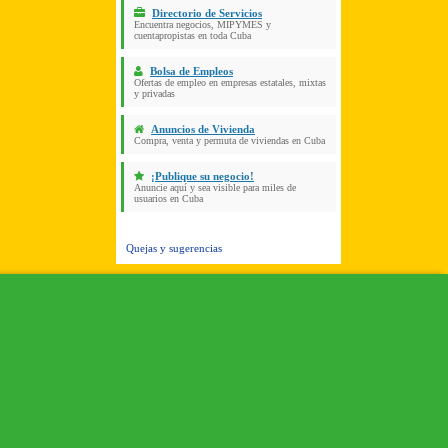
Directorio de Servicios
Encuentra negocios, MIPYMES y
cuentapropistas en toda Cuba
Bolsa de Empleos
Ofertas de empleo en empresas estatales, mixtas
y privadas
Anuncios de Vivienda
Compra, venta y permuta de viviendas en Cuba
¡Publique su negocio!
Anuncie aquí y sea visible para miles de
usuarios en Cuba
Quejas y sugerencias