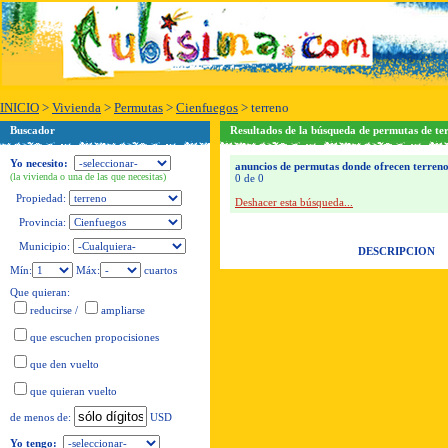
INICIO
>
Vivienda
>
Permutas
>
Cienfuegos
>
terreno
Buscador
Resultados de la búsqueda de permutas de ter
Yo necesito:
anuncios de permutas donde ofrecen terreno
(la vivienda o una de las que necesitas)
0 de 0
Propiedad:
Deshacer esta búsqueda...
Provincia:
Municipio:
DESCRIPCION
Mín:
Máx:
cuartos
Que quieran:
reducirse
/
ampliarse
que escuchen propocisiones
que den vuelto
que quieran vuelto
USD
de menos de:
Yo tengo: