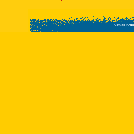
Contacto
|
Quié